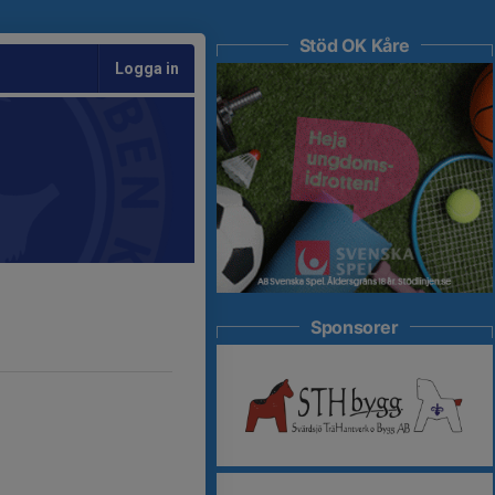
Stöd OK Kåre
Logga in
Sponsorer