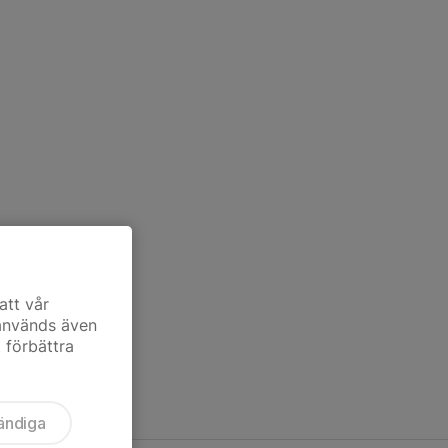
att vår
 används även
t förbättra
ändiga