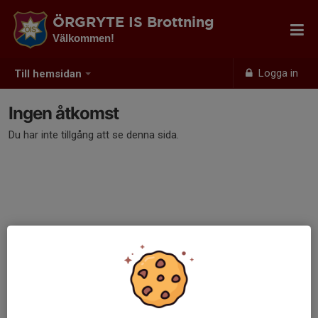
ÖRGRYTE IS Brottning
Välkommen!
Logga in
Till hemsidan
Ingen åtkomst
Du har inte tillgång att se denna sida.