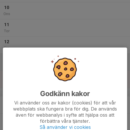
10
Ons
11
Tor
12
Fre
13
Lör
14
Sön
Godkänn kakor
v.29
15
Vi använder oss av kakor (cookies) för att vår
Mån
webbplats ska fungera bra för dig. De används
även för webbanalys i syfte att hjälpa oss att
16
förbättra våra tjänster.
Tis
Så använder vi cookies