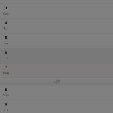
3
Ons
4
Tor
5
Fre
6
Lör
7
Sön
v.28
8
Mån
9
Tis