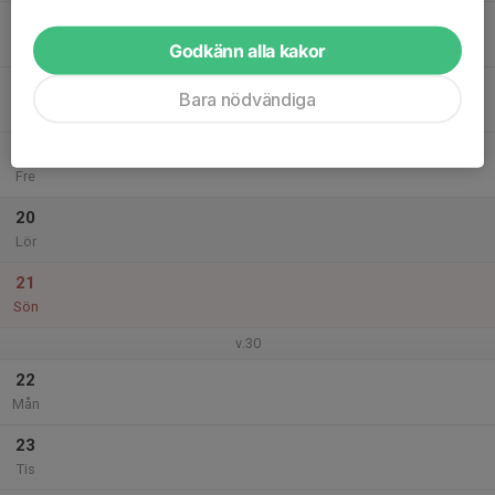
17
Ons
Godkänn alla kakor
18
Bara nödvändiga
Tor
19
Fre
20
Lör
21
Sön
v.30
22
Mån
23
Tis