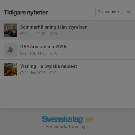
Tidigare nyheter
Sommarhälsning från styrelsen
14 jun, 21:52
0
OAF årsstämma 2026
24 apr, 11:35
0
Visning Hallwylska museet
11 dec 2025
0
För
smarta
föreningar