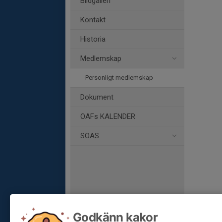
Bildgalleri
Kontakt
Historia
Medlemskap
Personligt medlemskap
Dokument
OAFs KALENDER
SOAS
Godkänn kakor