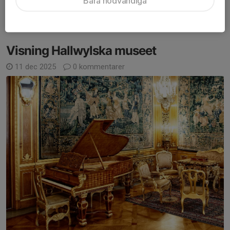
Bara nödvändiga
utskickad kallelse.
Läs mer
Visning Hallwylska museet
11 dec 2025
0 kommentarer