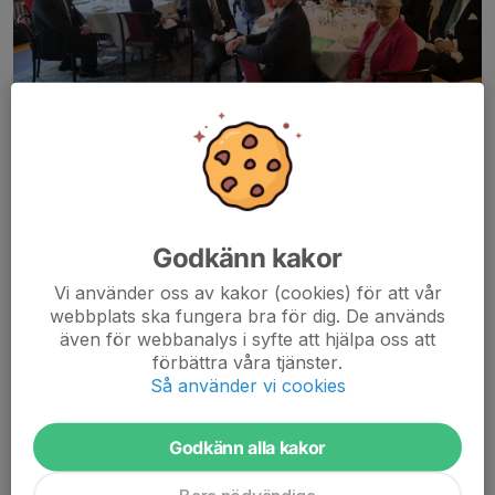
Styrelsen vill önska alla medlemmar en riktigt god och
avkopplande sommar!
Godkänn kakor
Föreningen har idag omkring 300 medlemmar, vilket vi är mycket
glada över. Under året har vi aktivt arbetat med att förbättra och
Vi använder oss av kakor (cookies) för att vår
uppdatera vårt...
webbplats ska fungera bra för dig. De används
Läs mer
även för webbanalys i syfte att hjälpa oss att
förbättra våra tjänster.
Så använder vi cookies
OAF årsstämma 2026
24 apr, 11:35
0 kommentarer
Godkänn alla kakor
Alla medlemmar är kallade till årsstämma enligt separat