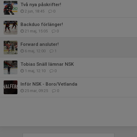
Två nya påskrifter!
2 jun, 18:45
0
Backduo förlänger!
21 maj, 15:05
0
Forward ansluter!
6 maj, 12:00
1
Tobias Snäll lämnar NSK
1 maj, 12:10
0
Inför NSK - Boro/Vetlanda
25 mar, 09:25
0