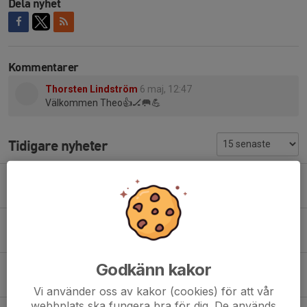
Dela nyhet
Kommentarer
Thorsten Lindström
6 maj, 12:47
Välkommen Theo👍🏒🥅💪
Tidigare nyheter
Ny back ansluter!
4 aug, 18:00
0
Center förlänger!
23 jul, 18:00
0
Godkänn kakor
Finsk forward förstärker!
21 jul, 18:00
0
Vi använder oss av kakor (cookies) för att vår
webbplats ska fungera bra för dig. De används