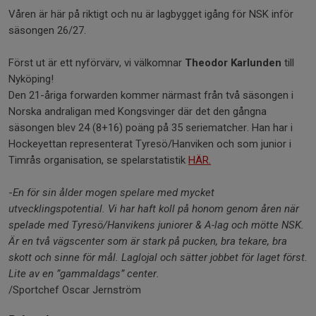
Våren är här på riktigt och nu är lagbygget igång för NSK inför
säsongen 26/27.
Först ut är ett nyförvärv, vi välkomnar
Theodor Karlunden
till
Nyköping!
Den 21-åriga forwarden kommer närmast från två säsongen i
Norska andraligan med Kongsvinger där det den gångna
säsongen blev 24 (8+16) poäng på 35 seriematcher. Han har i
Hockeyettan representerat Tyresö/Hanviken och som junior i
Timrås organisation, se spelarstatistik
HÄR.
-
En för sin ålder mogen spelare med mycket
utvecklingspotential. Vi har haft koll på honom genom åren när
spelade med Tyresö/Hanvikens juniorer & A-lag och mötte NSK.
Är en två vägscenter som är stark på pucken, bra tekare, bra
skott och sinne för mål. Laglojal och sätter jobbet för laget först.
Lite av en ”gammaldags” center.
/Sportchef Oscar Jernström