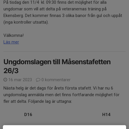
På tisdag den 11/4 kl. 09:30 finns det möjlighet för alla
ungdomar som vill att delta på veteranernas träning på
Ekensberg. Det kommer finnas 3 olika banor från gul och uppåt
(inga kontroller utsatta).
Välkomna!
Läs mer
Ungdomslagen till Måsenstafetten
26/3
16 mar 2023
0 kommentarer
Nästa helg är det dags för årets första stafett. Vi har nu 6
ungdomslag anmälda men det finns fortfarande möjlighet för
fler att delta. Följande lag är uttagna:
D16
H14