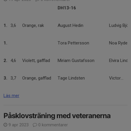
DH13-16
1.
3,6
Orange, rak
August Hedin
Ludvig Björ
1.
Tora Pettersson
Noa Rydehä
2.
4,6
Violett, gafflad
Miriam Gustafsson
Elvira Lind
3.
3,7
Orange, gafflad
Tage Lindsten
Victor...
Läs mer
Påsklovsträning med veteranerna
9 apr 2023
0 kommentarer