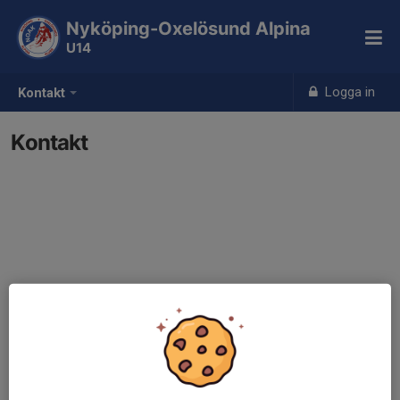
Nyköping-Oxelösund Alpina
U14
Logga in
Kontakt
Kontakt