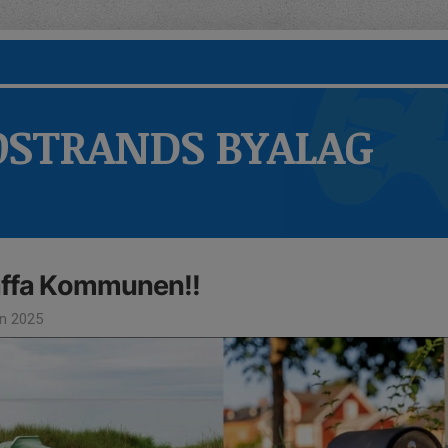
STRANDS BYALAG
äffa Kommunen!!
un 2025