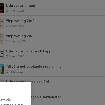
Nybrostrand lyser
11 okt 2025
Vinprovning 20/9
5 sep 2025
Vinprovning 20/9
19 aug 2025
Nybrostrandsdagen & Loppis
3 aug 2025
Till våra golfspelande medlemmar
13 jul 2025
Nybrostrandsloppisen 9/8
9 jul 2025
Nybrostrandsdagen Funktionärer
att vår
9 jul 2025