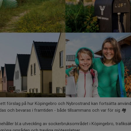
 ett förslag på hur Köpingebro och Nybrostrand kan fortsätta använd
las och bevaras i framtiden - både tillsammans och var för sig 🏘️
nehåller bl.a utveckling av sockerbruksområdet i Köpingebro, trafiksä
, gröna områden och trevliga mötesplatser.