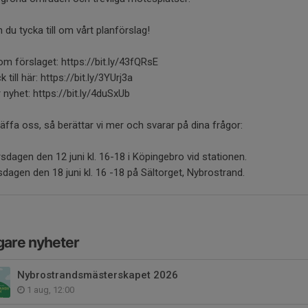
 du tycka till om vårt planförslag!
 om förslaget: https://bit.ly/43fQRsE
 till här: https://bit.ly/3YUrj3a
 nyhet: https://bit.ly/4duSxUb
träffa oss, så berättar vi mer och svarar på dina frågor:
sdagen den 12 juni kl. 16-18 i Köpingebro vid stationen.
dagen den 18 juni kl. 16 -18 på Sältorget, Nybrostrand.
gare nyheter
Nybrostrandsmästerskapet 2026
1 aug, 12:00