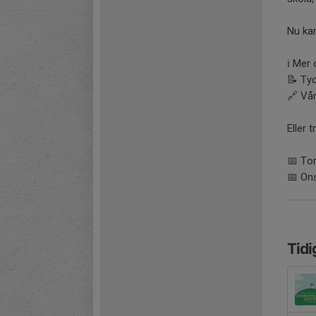
Nu kan
ℹ️ Mer
📝 Tyck
🔗 Vår
Eller 
📅 Tor
📅 Ons
Tidi