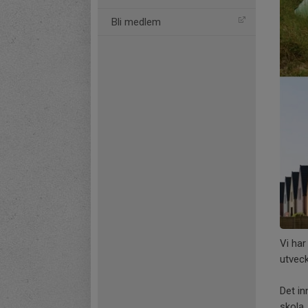
Bli medlem
Vi har
utveck
Det in
skola