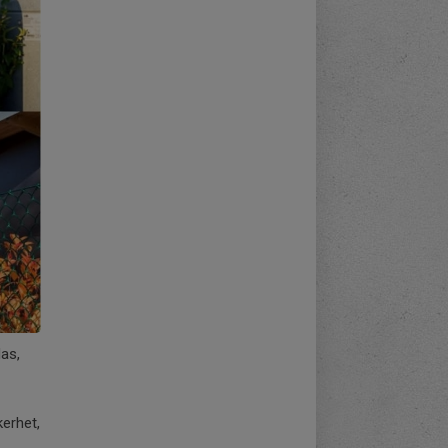
as,
kerhet,