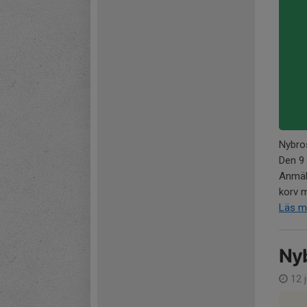
Nybro
Den 9 
Anmäln
korv m
Läs m
Ny
12 j