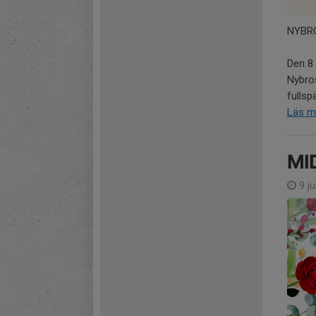
NYBR
Den 8 
Nybros
fullsp
Läs m
MI
9 ju