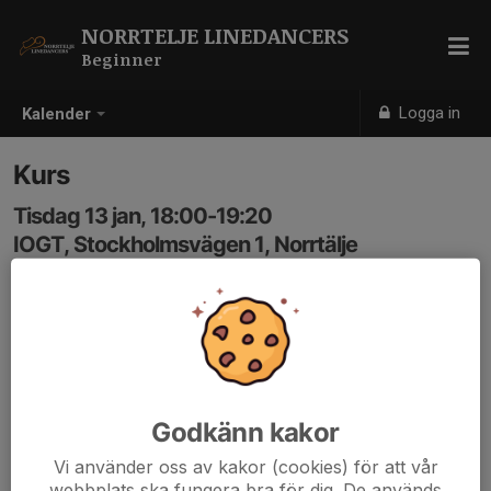
NORRTELJE LINEDANCERS
Beginner
Logga in
Kalender
Kurs
Tisdag 13 jan, 18:00-19:20
IOGT, Stockholmsvägen 1, Norrtälje
Samling: 18:00
Godkänn kakor
Vi använder oss av kakor (cookies) för att vår
webbplats ska fungera bra för dig. De används