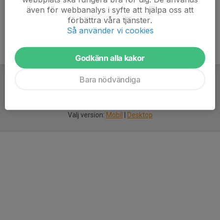
även för webbanalys i syfte att hjälpa oss att
förbättra våra tjänster.
Så använder vi cookies
Godkänn alla kakor
Bara nödvändiga
För
smarta
idrottsföreningar
Välj version:
Mobil
|
Desktop