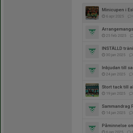
Minicupen i Es
6 apr 2025
Arrangemangsa
25 feb 2025
INSTÄLLD trän
30 jan 2025
Inbjudan till
24 jan 2025
Stort tack till
19 jan 2025
Sammandrag P
14 jan 2025
Påminnelse om 
6 jan 2025