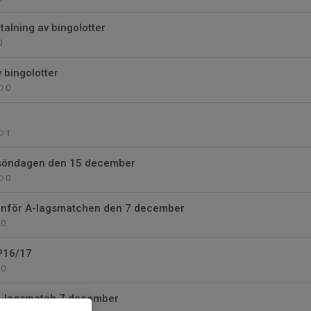
alning av bingolotter
0
 bingolotter
0
1
 söndagen den 15 december
0
d inför A-lagsmatchen den 7 december
0
 P16/17
0
d A-lagsmatch 7 december