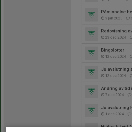
Påminnelse bet
3 jan 2025
Redovisning av
23 dec 2024
Bingolotter
12 dec 2024
Julavslutning
12 dec 2024
Ändring av ti
7 dec 2024
Julavslutning
1 dec 2024
Hjälpa till vi