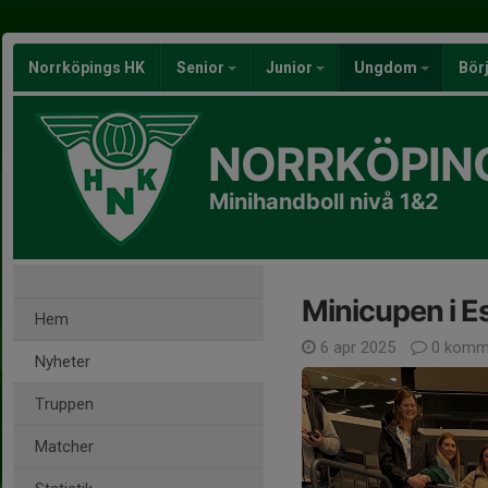
Norrköpings HK
Senior
Junior
Ungdom
Bör
NORRKÖPIN
Minihandboll nivå 1&2
Minicupen i E
Hem
6 apr 2025
0 komm
Nyheter
Truppen
Matcher