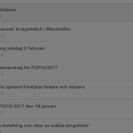
kilstuna
0
nsvar A-lagsmatch i Mässhallen
0
ing söndag 2 februari
0
 sammandrag för P2016/2017
6
 alla spelare/föräldrar/ledare och domare
2
2016/2017 den 18 januari
0
betalning och retur av osålda bingolotter
0