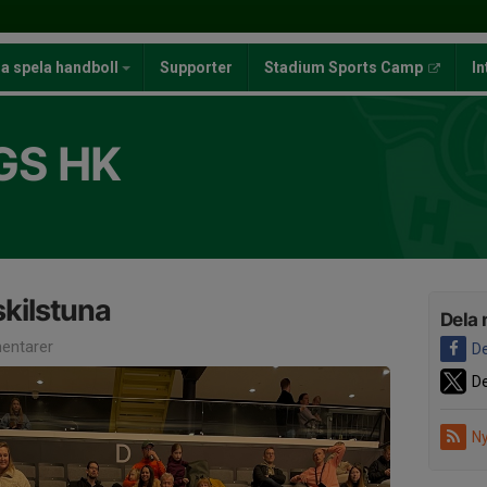
ja spela handboll
Supporter
Stadium Sports Camp
In
GS HK
skilstuna
Dela 
entarer
De
De
Ny