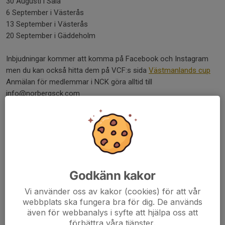
30 Augusti i Sala
6 September i Västerås
13 September i Västerås
20 September i Gäddeholm
Inbjudningar kommer att komma på Facebook och Instagram
men du kan också hitta dem på VCF:s sida
Västmanlands cup
Anmälan för medlemmar i NCK göra alltid till
info@norbergsck.com
Licens krävs i alla tävlingsklasser.
Dela nyhet
Kommentarer
Godkänn kakor
Vi använder oss av kakor (cookies) för att vår
webbplats ska fungera bra för dig. De används
även för webbanalys i syfte att hjälpa oss att
förbättra våra tjänster.