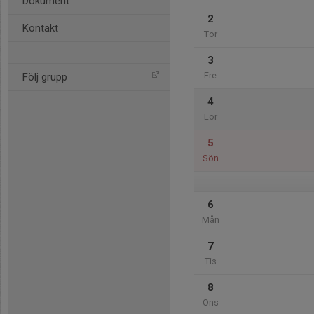
Dokument
2
Kontakt
Tor
3
Fre
Följ grupp
4
Lör
5
Sön
6
Mån
7
Tis
8
Ons