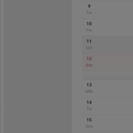
9
Tor
10
Fre
11
Lör
12
Sön
13
Mån
14
Tis
15
Ons