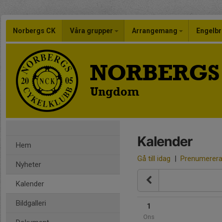
Norbergs CK
Våra grupper
Arrangemang
Engelbr
NORBERGS
Ungdom
Kalender
Hem
Gå till idag
|
Prenumerer
Nyheter
Kalender
Bildgalleri
1
Ons