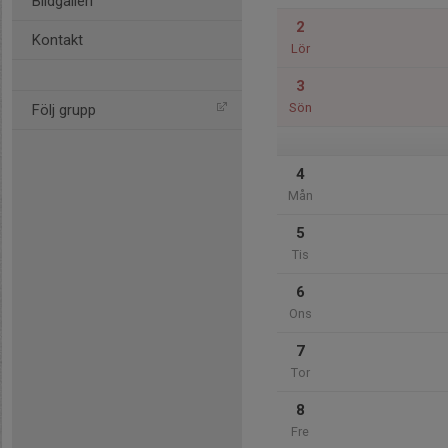
Bildgalleri
2
Kontakt
Lör
3
Sön
Följ grupp
4
Mån
5
Tis
6
Ons
7
Tor
8
Fre