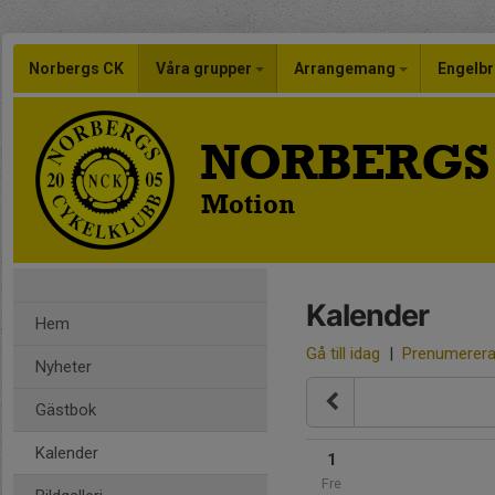
Norbergs CK
Våra grupper
Arrangemang
Engelbr
NORBERGS
Motion
Kalender
Hem
Gå till idag
|
Prenumerer
Nyheter
Gästbok
Kalender
1
Fre