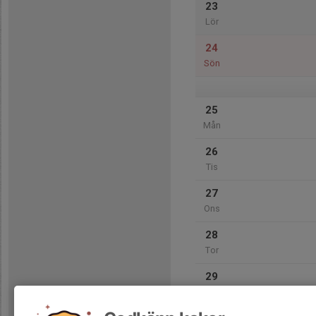
23
Lör
24
Sön
25
Mån
26
Tis
27
Ons
28
Tor
29
Fre