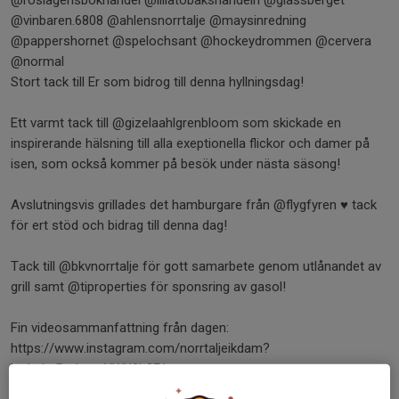
@roslagensbokhandel @lillatobakshandeln @glassberget
@vinbaren.6808 @ahlensnorrtalje @maysinredning
@pappershornet @spelochsant @hockeydrommen @cervera
@normal
Stort tack till Er som bidrog till denna hyllningsdag!
Ett varmt tack till @gizelaahlgrenbloom som skickade en
inspirerande hälsning till alla exeptionella flickor och damer på
isen, som också kommer på besök under nästa säsong!
Avslutningsvis grillades det hamburgare från @flygfyren ♥️ tack
för ert stöd och bidrag till denna dag!
Tack till @bkvnorrtalje för gott samarbete genom utlånandet av
grill samt @tiproperties för sponsring av gasol!
Fin videosammanfattning från dagen:
https://www.instagram.com/norrtaljeikdam?
igsh=bnBsdmpnYWU2b2F1