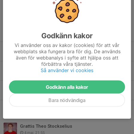
Dela nyhet
Tidigare nyheter
Godkänn kakor
Vi använder oss av kakor (cookies) för att vår
Säsongskort 2026/2027 – säkra din plats redan idag!
webbplats ska fungera bra för dig. De används
8 jun, 12:00
även för webbanalys i syfte att hjälpa oss att
förbättra våra tjänster.
Bemötande Debattartikel Norrtelje Tidning
Så använder vi cookies
22 maj, 08:15
Godkänn alla kakor
VARNING FÖR SPAMMEJL
21 maj, 16:45
Bara nödvändiga
Årsmöte 8 juni 2026
5 maj, 23:44
Grattis Theo Stockselius
4 maj, 21:55