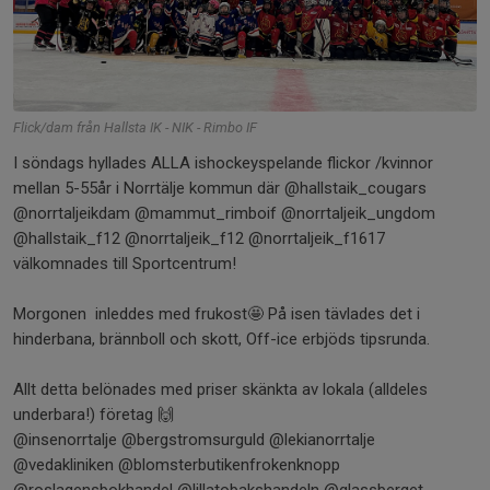
Flick/dam från Hallsta IK - NIK - Rimbo IF
I söndags hyllades ALLA ishockeyspelande flickor /kvinnor
mellan 5-55år i Norrtälje kommun där @hallstaik_cougars
@norrtaljeikdam @mammut_rimboif @norrtaljeik_ungdom
@hallstaik_f12 @norrtaljeik_f12 @norrtaljeik_f1617
välkomnades till Sportcentrum!
Morgonen inleddes med frukost🤩 På isen tävlades det i
hinderbana, brännboll och skott, Off-ice erbjöds tipsrunda.
Allt detta belönades med priser skänkta av lokala (alldeles
underbara!) företag 🙌
@insenorrtalje @bergstromsurguld @lekianorrtalje
@vedakliniken @blomsterbutikenfrokenknopp