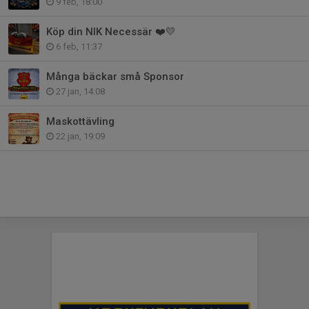
9 feb, 18:00
Köp din NIK Necessär ❤️💛
6 feb, 11:37
Många bäckar små Sponsor
27 jan, 14:08
Maskottävling
22 jan, 19:09