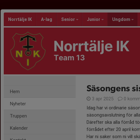
Norrtälje IK
A-lag
Senior
Junior
Ungdom
Norrtälje IK
Team 13
Säsongens si
Hem
3 apr 2025
0 komm
Nyheter
Idag har vi ordinarie säso
säsongsavslutning för al
Truppen
Därefter ska alla förråd t
Kalender
förrådet efter 20 april ko
Har ni saker som ni vill s