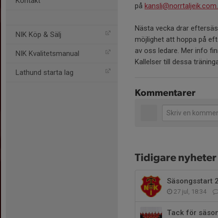
Kontakt
på
kansli@norrtaljeik.com.
Nästa vecka drar eftersäs
NIK Köp & Sälj
möjlighet att hoppa på ef
av oss ledare. Mer info fi
NIK Kvalitetsmanual
Kallelser till dessa tränin
Lathund starta lag
Kommentarer
Tidigare nyheter
Säsongsstart 
27 jul, 18:34
Tack för säso