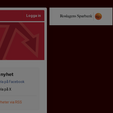
Logga in
 nyhet
la på Facebook
la på X
heter via RSS