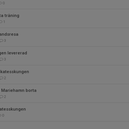
0
a träning
1
landsresa
3
gen levererad
3
likatesskungen
2
ll Mariehamn borta
2
katesskungen
0