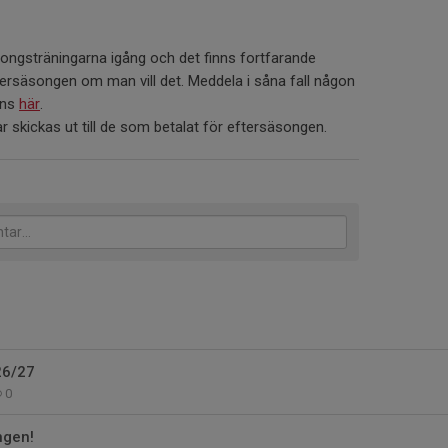
ongsträningarna igång och det finns fortfarande
tersäsongen om man vill det. Meddela i såna fall någon
nns
här
.
gar skickas ut till de som betalat för eftersäsongen.
26/27
0
ngen!