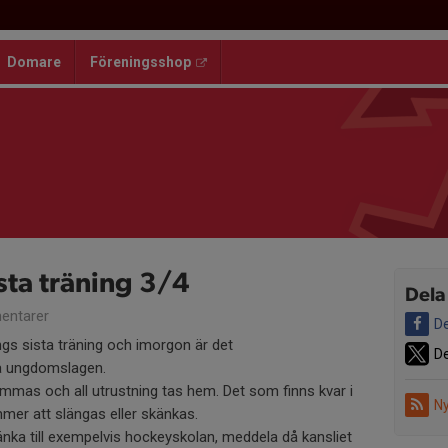
Domare
Föreningsshop
sta träning 3/4
Dela
entarer
De
ngs sista träning och imorgon är det
De
la ungdomslagen.
ömmas och all utrustning tas hem. Det som finns kvar i
Ny
mmer att slängas eller skänkas.
känka till exempelvis hockeyskolan, meddela då kansliet