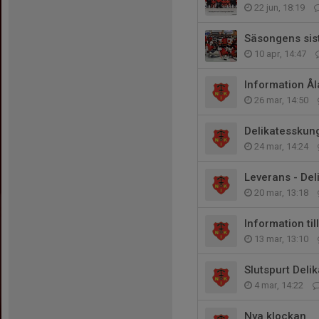
22 jun, 18:19
Säsongens sist
10 apr, 14:47
Information Å
26 mar, 14:50
Delikatesskun
24 mar, 14:24
Leverans - De
20 mar, 13:18
Information ti
13 mar, 13:10
Slutspurt Deli
4 mar, 14:22
Nya klockan