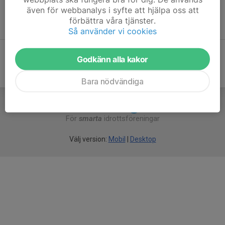
4 februari kl 1830 i NBK Klubbstuga.
även för webbanalys i syfte att hjälpa oss att
24 mars kl 1830 i NBK Klubbstuga.
förbättra våra tjänster.
13 oktober kl 1830 i NBK Klubbstuga.
Så använder vi cookies
Godkänn alla kakor
Bara nödvändiga
För
smarta
idrottsföreningar
Välj version:
Mobil
|
Desktop