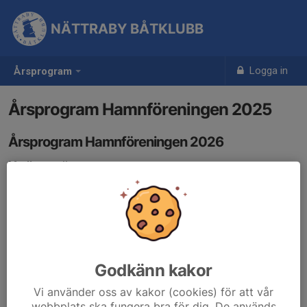
NÄTTRABY BÅTKLUBB
Logga in
Årsprogram
Årsprogram Hamnföreningen 2025
Årsprogram Hamnföreningen 2026
Medlemsmöte
Årsmöte den 16 mars kl 2000 i NBK Klubbstuga.
Höstmöte den 16 november kl 2000 i NBK Klubbstuga.
Arbetsdagar
Måndagen 13 april kl 1730-2000.
Lördagen 17 oktober kl 0900-1200.
Godkänn kakor
Vi använder oss av kakor (cookies) för att vår
Styrelsemöte
webbplats ska fungera bra för dig. De används