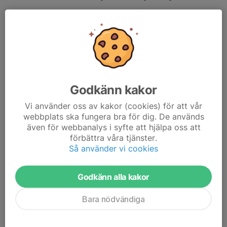
En annan fördel är att Svenskalag automatiskt genererar
föreningens bokföring utifrån de betalningar som kommer in.
Varför väljer vi att använda Svenskalags betaltjänst?
Att automatisera vår administration är ett viktigt steg i
föreningens digitaliseringsresa. Svenskalags nya betaltjänst gör
Godkänn kakor
att vi sparar mycket arbetstid och att vi därmed kan lägga mer
tid på det vi verkligen vill - att utveckla föreningen.
Vi använder oss av kakor (cookies) för att vår
webbplats ska fungera bra för dig. De används
Dela nyhet
även för webbanalys i syfte att hjälpa oss att
förbättra våra tjänster.
Så använder vi cookies
Kommentarer
Godkänn alla kakor
Bara nödvändiga