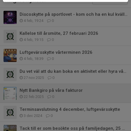
Tidigare nyheter
Discoskytte på sportlovet - kom och ha en kul kväll med oss!
4 feb, 19:24
0
Kallelse till årsmöte, 27 februari 2026
4 feb, 19:15
0
Luftgevärsskytte vårterminen 2026
4 feb, 18:39
0
Du vet väl att du kan boka en aktivitet eller hyra vår lokal?
27 nov 2025
0
Nytt Bankgiro på våra fakturor
22 feb 2025
0
Terminsavslutning 4 december, luftgevärsskytte
3 dec 2024
0
Tack till er som besökte oss på familjedagen, 25 maj!