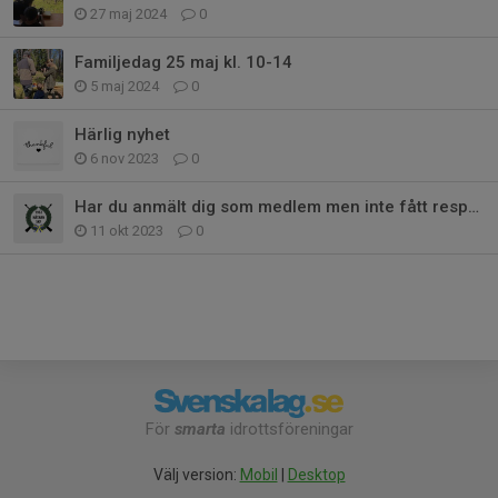
27 maj 2024
0
Familjedag 25 maj kl. 10-14
5 maj 2024
0
Härlig nyhet
6 nov 2023
0
Har du anmält dig som medlem men inte fått respons?
11 okt 2023
0
För
smarta
idrottsföreningar
Välj version:
Mobil
|
Desktop