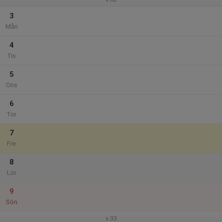
3
Mån
4
Tis
5
Ons
6
Tor
7
Fre
8
Lör
9
Sön
v.33