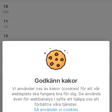
10
Mån
11
Tis
12
Ons
13
Tor
14
Fre
Godkänn kakor
15
Lör
Vi använder oss av kakor (cookies) för att vår
webbplats ska fungera bra för dig. De används
16
även för webbanalys i syfte att hjälpa oss att
Sön
förbättra våra tjänster.
v.34
Så använder vi cookies