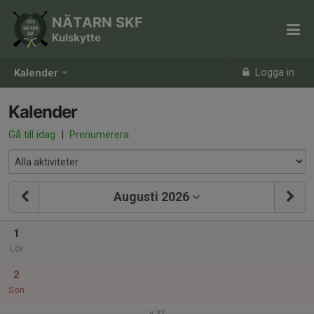
NÄTARN SKF
Kulskytte
Logga in
Kalender
Kalender
Gå till idag
|
Prenumerera
Augusti 2026
1
Lör
2
Sön
v.32