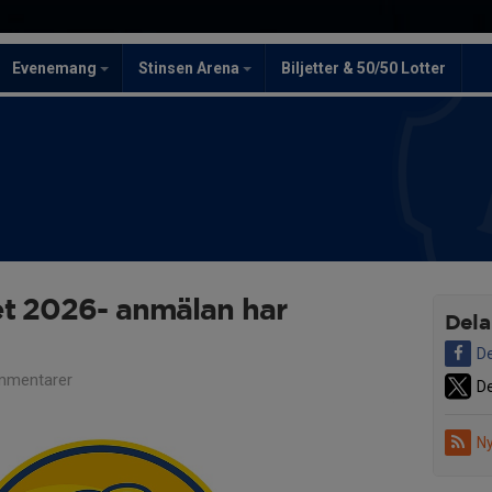
Evenemang
Stinsen Arena
Biljetter & 50/50 Lotter
et 2026- anmälan har
Dela
De
mmentarer
De
Ny