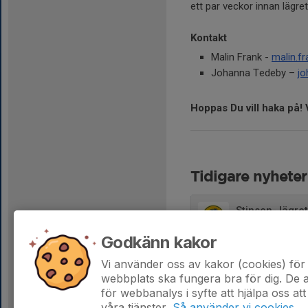
ett par veckor innan lägre
Kontakt
Malin Frank -
malin.f
Johanna Tedeby –
jo
Hoppas Du vill haka på!
Tidigare nyheter
Stinsen- lägre
30 maj, 13:42
Godkänn kakor
Stinsen-lägret
Vi använder oss av kakor (cookies) för 
17 maj 2025
webbplats ska fungera bra för dig. De
för webbanalys i syfte att hjälpa oss att
våra tjänster.
Så använder vi cookies