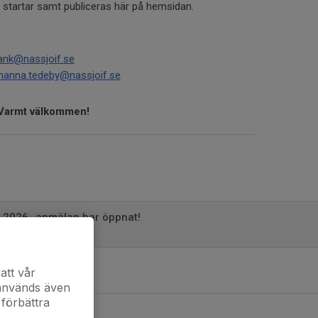
t startar samt publiceras här på hemsidan.
rank@nassjoif.se
hanna.tedeby@nassjoif.se
 Varmt välkommen!
t 2026- anmälan har öppnat!
0
 2025
att vår
0
 används även
 förbättra