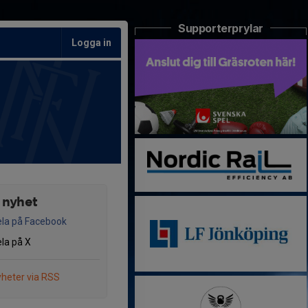
Supporterprylar
Logga in
 nyhet
la på Facebook
la på X
heter via RSS