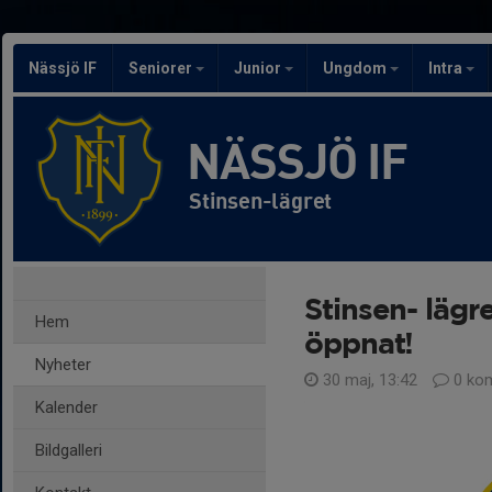
Nässjö IF
Seniorer
Junior
Ungdom
Intra
NÄSSJÖ IF
Stinsen-lägret
Stinsen- lägr
Hem
öppnat!
Nyheter
30 maj, 13:42
0 ko
Kalender
Bildgalleri