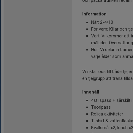
och packa trunken redan 
Information
När: 2-4/10
För vem: Killar och t
Vart: Vi kommer att t
måltider. Övernattar 
Hur: Vi delar in barne
varje ålder som anmäl
Vi riktar oss till både tjej
en tjejgrupp att träna til
Innehåll
4st ispass + särskilt
Teoripass
Roliga aktiviteter
T-shirt & vattenflaska
Kvällsmål x2, lunch x