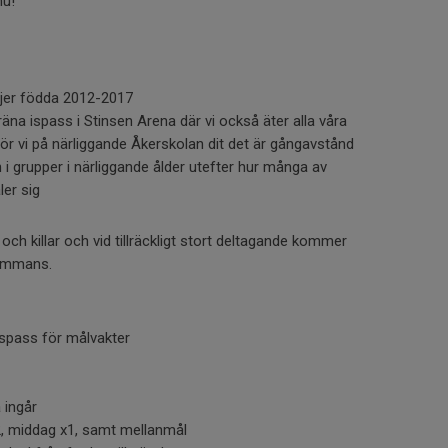
nu!
jejer födda 2012-2017
räna ispass i Stinsen Arena där vi också äter alla våra
gör vi på närliggande Åkerskolan dit det är gångavstånd
n i grupper i närliggande ålder utefter hur många av
er sig
er och killar och vid tillräckligt stort deltagande kommer
lsammans.
 ispass för målvakter
 ingår
2, middag x1, samt mellanmål