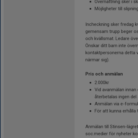
Övernattning sker i sk
Möjligheter till slipni
Incheckning sker fredag kvä
gemensam trupp beger oss d
och kvällsmat. Ledare öve
Önskar ditt barn inte öv
kontaktpersonerna detta vi
närmar sig).
Pris och anmälan
2.000kr
Vid avanmälan innan 
återbetalas ingen del
Anmälan via e-formul
För att kunna erhålla
Anmälan till Stinsen-lägr
soc.medier för nyheter kop