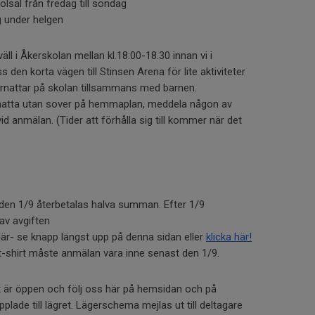
olsal från fredag till söndag
ng under helgen
ll i Åkerskolan mellan kl.18:00-18.30 innan vi i
en korta vägen till Stinsen Arena för lite aktiviteter
rnattar på skolan tillsammans med barnen.
ernatta utan sover på hemmaplan, meddela någon av
d anmälan. (Tider att förhålla sig till kommer när det
den 1/9 återbetalas halva summan. Efter 1/9
 av avgiften
är- se knapp längst upp på denna sidan eller
klicka här!
 t-shirt måste anmälan vara inne senast den 1/9.
et är öppen och följ oss här på hemsidan och på
plade till lägret. Lägerschema mejlas ut till deltagare