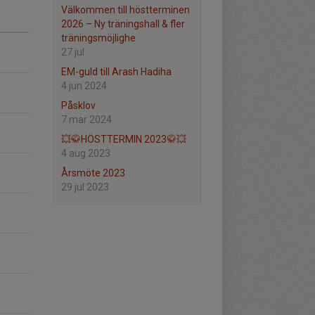
Välkommen till höstterminen
2026 – Ny träningshall & fler
träningsmöjlighe
27 jul
EM-guld till Arash Hadiha
4 jun 2024
Påsklov
7 mar 2024
💥🥋HÖSTTERMIN 2023🥋💥
4 aug 2023
Årsmöte 2023
29 jul 2023