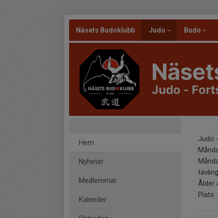
Näsets Budoklubb
Judo
Budo
Näset
Judo - For
Judo -
Hem
Måndag
Månda
Nyheter
tävli
Medlemmar
Ålder 
Plats 
Kalender