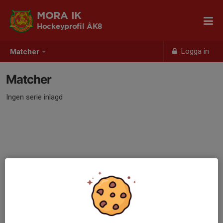
MORA IK
Hockeyprofil ÅK8
Logga in
Matcher
Matcher
Ingen serie inlagd