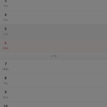
3
Tor
4
Fre
5
Lör
6
Sön
v.15
7
Mån
8
Tis
9
Ons
10