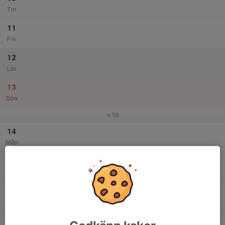
Tor
11
Fre
12
Lör
13
Sön
v.16
14
Mån
15
Tis
16
Ons
17