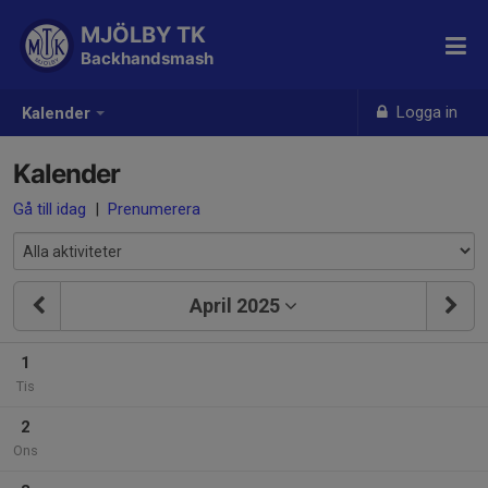
MJÖLBY TK
Backhandsmash
Logga in
Kalender
Kalender
Gå till idag
|
Prenumerera
April 2025
1
Tis
2
Ons