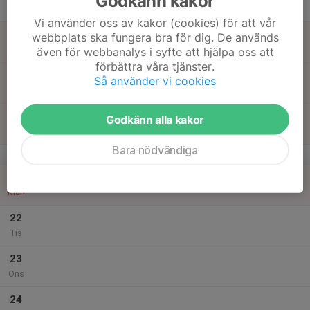
Godkänn kakor
Tor
Vi använder oss av kakor (cookies) för att vår
18
webbplats ska fungera bra för dig. De används
Fre
även för webbanalys i syfte att hjälpa oss att
förbättra våra tjänster.
19
Så använder vi cookies
Lör
20
Godkänn alla kakor
Sön
Bara nödvändiga
v.17
21
Mån
22
Tis
23
Ons
24