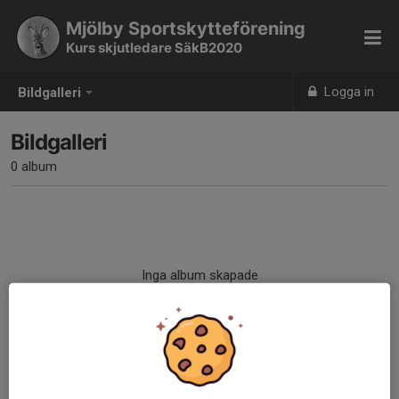
Mjölby Sportskytteförening
Kurs skjutledare SäkB2020
Logga in
Bildgalleri
Bildgalleri
0 album
Inga album skapade