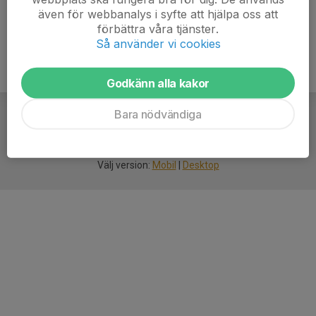
även för webbanalys i syfte att hjälpa oss att
förbättra våra tjänster.
Så använder vi cookies
Godkänn alla kakor
Bara nödvändiga
För
smarta
idrottsföreningar
Välj version:
Mobil
|
Desktop