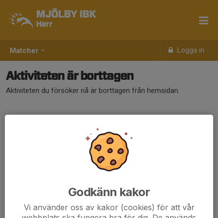
MJÖLBY IBK
Herr
Logga in
Matcher
Aktiviteten är borttagen
Aktiviteten du försöker nå är borttagen från hemsidan.
Godkänn kakor
Vi använder oss av kakor (cookies) för att vår
webbplats ska fungera bra för dig. De används