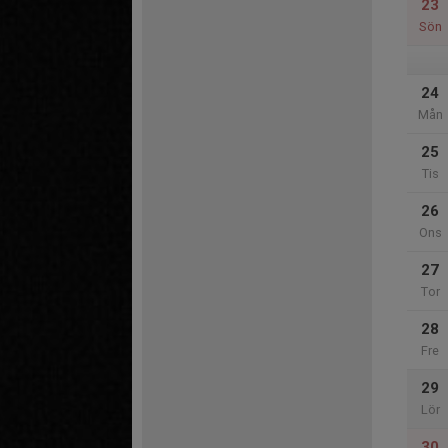
23
Sön
24
Mån
25
Tis
26
Ons
27
Tor
28
Fre
29
Lör
30