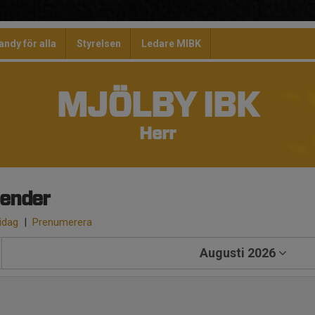
andy för alla
Styrelsen
Ledare MIBK
MJÖLBY IBK
Herr
lender
 idag
|
Prenumerera
Augusti 2026