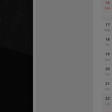
16
Sön
17
Mån
18
Tis
19
Ons
20
Tor
21
Fre
22
Lör