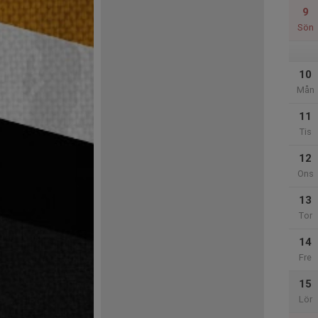
9
Sön
10
Mån
11
Tis
12
Ons
13
Tor
14
Fre
15
Lör