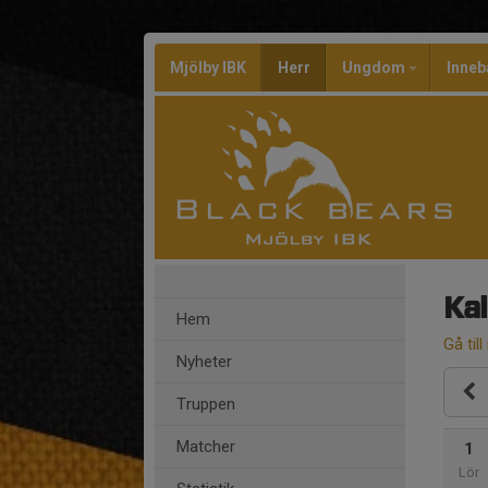
Mjölby IBK
Herr
Ungdom
Inneb
Ka
Hem
Gå till
Nyheter
Truppen
Matcher
1
Lör