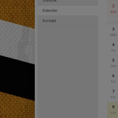
Statistik
2
Kalender
Sön
Kontakt
3
Mån
4
Tis
5
Ons
6
Tor
7
Fre
8
Lör