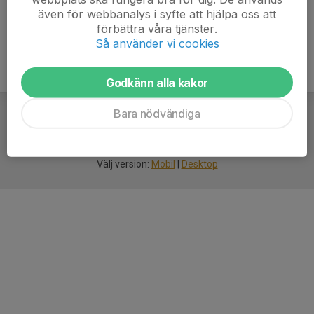
även för webbanalys i syfte att hjälpa oss att
förbättra våra tjänster.
Så använder vi cookies
Godkänn alla kakor
Bara nödvändiga
För
smarta
idrottsföreningar
Välj version:
Mobil
|
Desktop