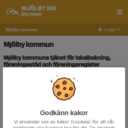
MJÖLBY IBK
Styrelsen
Logga in
Mjölby kommun
Mjölby kommun
Mjölby kommuns tjänst för lokalbokning,
föreningsstöd och föreningsregister
Godkänn kakor
Vi använder oss av kakor (cookies) för att vår
webbplats ska fungera bra för dig. De används