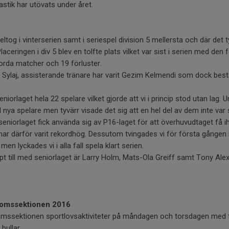
tik har utövats under året.
ltog i vinterserien samt i seriespel division 5 mellersta och där det t
Placeringen i div 5 blev en tolfte plats vilket var sist i serien med de
gjorda matcher och 19 förluster.
m Sylaj, assisterande tränare har varit Gezim Kelmendi som dock best
orlaget hela 22 spelare vilket gjorde att vi i princip stod utan lag. 
 del nya spelare men tyvärr visade det sig att en hel del av dem inte v
 seniorlaget fick använda sig av P16-laget för att överhuvudtaget få i
ar därför varit rekordhög. Dessutom tvingades vi för första gången i
n lyckades vi i alla fall spela klart serien.
lpt till med seniorlaget är Larry Holm, Mats-Ola Greiff samt Tony Al
domssektionen 2016
mssektionen sportlovsaktiviteter på måndagen och torsdagen med f
 bullar