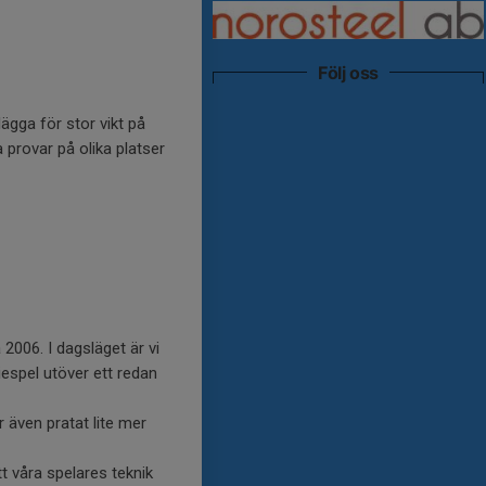
Följ oss
lägga för stor vikt på
a provar på olika platser
 2006. I dagsläget är vi
riespel utöver ett redan
 även pratat lite mer
tt våra spelares teknik