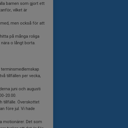
lla barnen som gjort ett
anför, vilket är
lp med, men också för att
 hitta på många roliga
 nära o långt borta.
st terminsmedlemskap
å tillfällen per vecka,
erna juni och augusti
00-20.00.
illfälle. Överskottet
 före jul. Vi hade
jda motionärer. Det som