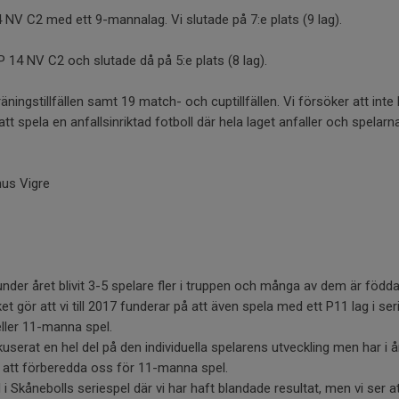
4 NV C2 med ett 9-mannalag. Vi slutade på 7:e plats (9 lag).
P 14 NV C2 och slutade då på 5:e plats (8 lag).
räningstillfällen samt 19 match- och cuptillfällen. Vi försöker att inte 
tt spela en anfallsinriktad fotboll där hela laget anfaller och spelarn
us Vigre
i under året blivit 3-5 spelare fler i truppen och många av dem är födda
ket gör att vi till 2017 funderar på att även spela med ett P11 lag i se
eller 11-manna spel.
serat en hel del på den individuella spelarens utveckling men har i år
r att förberedda oss för 11-manna spel.
 i Skånebolls seriespel där vi har haft blandade resultat, men vi ser a