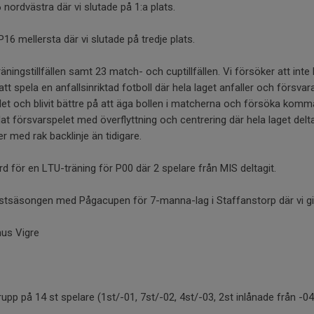
 nordvästra där vi slutade på 1:a plats.
16 mellersta där vi slutade på tredje plats.
räningstillfällen samt 23 match- och cuptillfällen. Vi försöker att inte 
tt spela en anfallsinriktad fotboll där hela laget anfaller och försvara
let och blivit bättre på att äga bollen i matcherna och försöka komma t
cklat försvarspelet med överflyttning och centrering där hela laget delt
r med rak backlinje än tidigare.
d för en LTU-träning för P00 där 2 spelare från MIS deltagit.
stsäsongen med Pågacupen för 7-manna-lag i Staffanstorp där vi gick 
us Vigre
trupp på 14 st spelare (1st/-01, 7st/-02, 4st/-03, 2st inlånade från -04