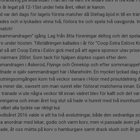
örändring på ledarsidan. Från att ha varit tre ledare blev vi två kvar i
 år legat på 12-15st under hela året, vilket är kanon.
 var det dags för lagets första matcher då Stehag bjöd in till en trän
des och vi lyckades vinna två, förlora tre och spela två oavgjorda. Int
match!
sammandragen” igång. Lag från åtta föreningar deltog och det spela
tre under hösten. Tillställningen kallades i år för ”Coop Extra Eslövs 
xat så att Coop Extra i Eslöv gick med på att agera sponsor utav priser
ar närmare 200st. Som tack för hjälpen döptes cupen efter dem.
mandragen i Askeröd, Flyinge och Önneköp och efter sommaruppehåll
dnade vi själv sammandraget här i Marieholm. En mycket lyckad dag 
lutningsomgången kom två veckor senare i Höör med prisutdelning dä
 miner där, oavsett om man vunnit eller förlorat matcherna innan. En
ränade vi ute några veckor till innan vädret blev för kallt och det var
äningarna och innan året tog slut så hade vi hunnit med två inomhust
ket alla tyckte var riktigt kul.
bollsåret 2016 valde vi att ha två avslutningar, både den sedvanliga 
a anordnar med lekar, godis och varm korv, men vi passade även på 
ade, åt oss mätta på korv o hamburgare samt drack slush och åt godis