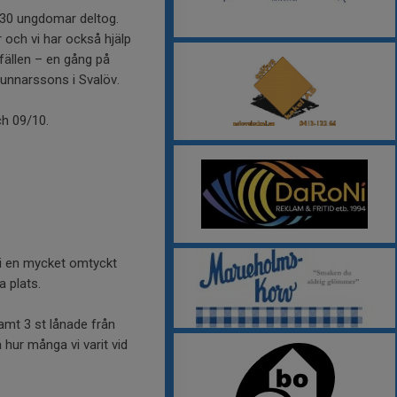
a 30 ungdomar deltog.
och vi har också hjälp
llfällen – en gång på
Gunnarssons i Svalöv.
ch 09/10.
d i en mycket omtyckt
 plats.
amt 3 st lånade från
hur många vi varit vid