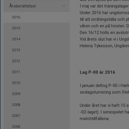
Årsberättelser
I maj var det träningsläg
Under 2016 har ungdomssek
2016
till att iordningställa och
våren och en på hösten. De
2015
Den 16/12 hölls en avslut
Vid årets slut har vi i Un
2014
Helena Tykesson, Ungdo
2013
2012
2011
Lag P-00 år 2016
2010
I januari deltog P-00 i Ha
sexlagsturnering som Steh
2009
2008
Under året har vi haft 15 
-02-laget). I seriespelet
2007
matchtillfällena.
2006