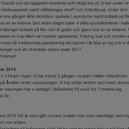
ramåt och att lagspelet stundtals sett riktigt bra ut. Vi har under vin
arlösaspelen samt i Billebergas straff och fotbollscup. Under året h
vi ena gången åkte skridskor, spelade Laserdome samt kollade på f
en av ledarna. Den andra dagen hade vi olika sportaktiviteter i hallen
 återigen kollade på film och åt godis och glass hos en av ledarna. V
 slutet av maj vilket var mycket uppskattat. Träning, bad och mycket 
med vår traditionella julavslutning där barnen får leka av sig och vi d
ningar och att utvecklas vidare under 2017.
Pedersen
 år 2016
13-14 barn i laget. Vi har tränat 2 gånger i veckan i hallen i Marieho
 på Åvallen under utesäsongen. Vi har under vintern varit med i div
r säsongen har vi deltagit i Skånebolls P9 serie för 7-manna lag.
in Ek
ra 2016. Ett år som gått mycket snabbt men som samtidigt varit my
och oss ledare.