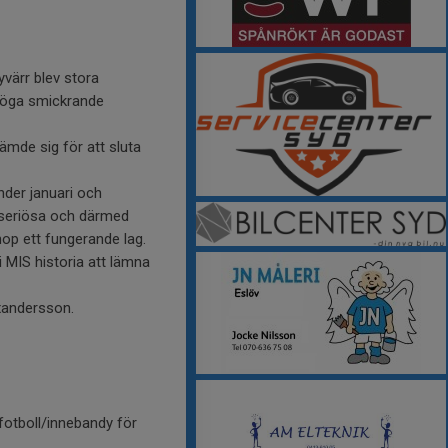
yvärr blev stora
n föga smickrande
ämde sig för att sluta
Under januari och
ar seriösa och därmed
hop ett fungerande lag.
 MIS historia att lämna
exandersson.
otboll/innebandy för