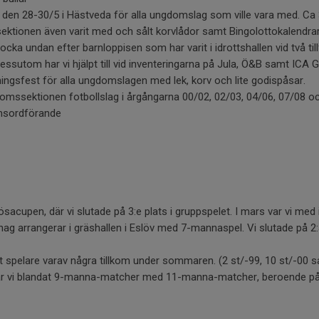
er den 28-30/5 i Hästveda för alla ungdomslag som ville vara med. C
tionen även varit med och sålt korvlådor samt Bingolottokalendrar 
 plocka undan efter barnloppisen som har varit i idrottshallen vid två ti
ssutom har vi hjälpt till vid inventeringarna på Jula, Ö&B samt ICA 
ningsfest för alla ungdomslagen med lek, korv och lite godispåsar.
gdomssektionen fotbollslag i årgångarna 00/02, 02/03, 04/06, 07/08 o
msordförande
rlösacupen, där vi slutade på 3:e plats i gruppspelet. I mars var vi me
ag arrangerar i gräshallen i Eslöv med 7-mannaspel. Vi slutade på 2:a
st spelare varav några tillkom under sommaren. (2 st/-99, 10 st/-00 s
 har vi blandat 9-manna-matcher med 11-manna-matcher, beroende på 