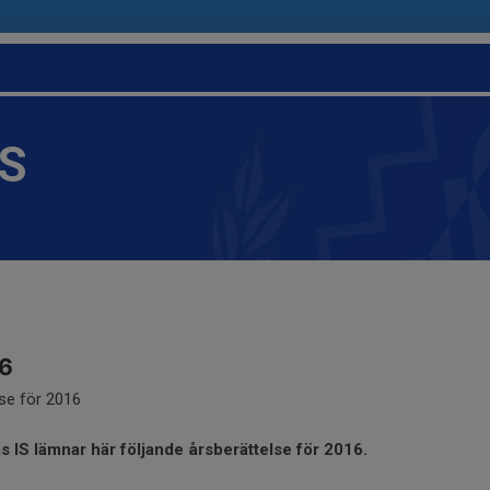
IS
16
se för 2016
s IS lämnar här följande årsberättelse för 2016.