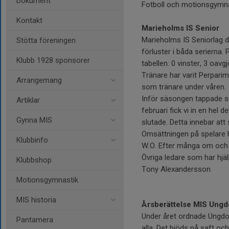
Dokument
Fotboll och motionsgymnas
Kontakt
Marieholms IS Senior
Marieholms IS Seniorlag de
Stötta föreningen
förluster i båda serierna. 
Klubb 1928 sponsorer
tabellen: 0 vinster, 3 oav
Tränare har varit Perpari
Arrangemang
som tränare under våren.
Inför säsongen tappade seni
Artiklar
februari fick vi in en hel
Gynna MIS
slutade. Detta innebar att
Omsättningen på spelare h
Klubbinfo
W.O. Efter många om och me
Övriga ledare som har hjä
Klubbshop
Tony Alexandersson
Motionsgymnastik
MIS historia
Årsberättelse MIS Ung
Under året ordnade Ungdo
Pantamera
alla. Det bjöds på saft och