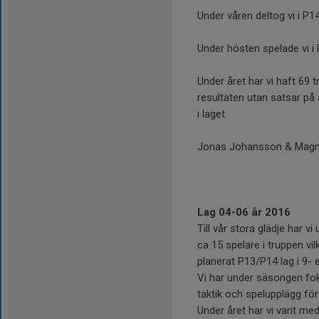
Under våren deltog vi i P1
Under hösten spelade vi i 
Under året har vi haft 69 t
resultaten utan satsar på a
i laget
Jonas Johansson & Magn
Lag 04-06 år 2016
Till vår stora glädje har v
ca 15 spelare i truppen vil
planerat P13/P14 lag i 9- 
Vi har under säsongen foku
taktik och spelupplägg fö
Under året har vi varit med