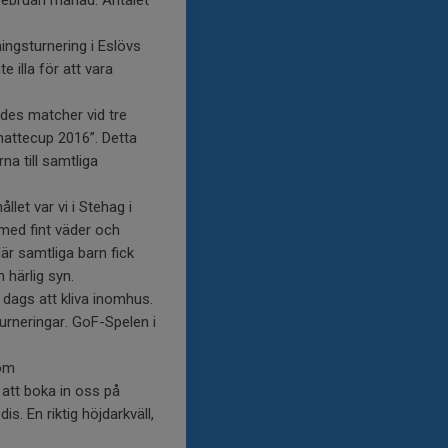
 februari månad. Antalet
ingsturnering i Eslövs
e illa för att vara
des matcher vid tre
Knattecup 2016”. Detta
na till samtliga
et var vi i Stehag i
med fint väder och
r samtliga barn fick
 härlig syn.
 dags att kliva inomhus.
urneringar. GoF-Spelen i
som
att boka in oss på
. En riktig höjdarkväll,