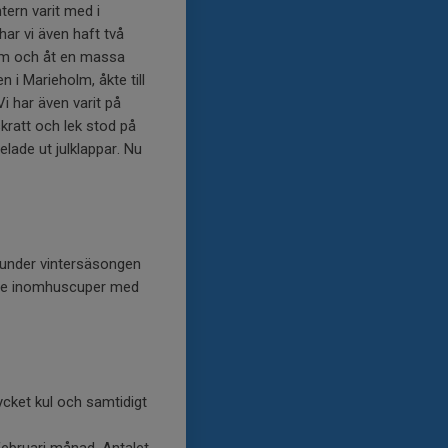
tern varit med i
ar vi även haft två
ilm och åt en massa
 i Marieholm, åkte till
i har även varit på
skratt och lek stod på
elade ut julklappar. Nu
lm under vintersäsongen
erse inomhuscuper med
cket kul och samtidigt