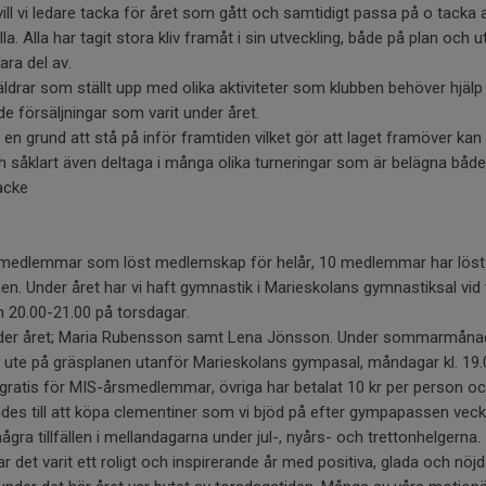
ll vi ledare tacka för året som gått och samtidigt passa på o tacka a
a. Alla har tagit stora kliv framåt i sin utveckling, både på plan och ut
ara del av.
öräldrar som ställt upp med olika aktiviteter som klubben behöver hjä
 de försäljningar som varit under året.
t en grund att stå på inför framtiden vilket gör att laget framöver kan
h såklart även deltaga i många olika turneringar som är belägna både
acke
21 medlemmar som löst medlemskap för helår, 10 medlemmar har lö
n. Under året har vi haft gymnastik i Marieskolans gymnastiksal vid tv
 20.00-21.00 på torsdagar.
 under året; Maria Rubensson samt Lena Jönsson. Under sommarmånad
ute på gräsplanen utanför Marieskolans gympasal, måndagar kl. 19.
atis för MIS-årsmedlemmar, övriga har betalat 10 kr per person och t
 till att köpa clementiner som vi bjöd på efter gympapassen veckan
gra tillfällen i mellandagarna under jul-, nyårs- och trettonhelgerna.
 det varit ett roligt och inspirerande år med positiva, glada och nö