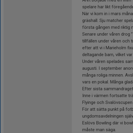
Året började med en liten f
spelare har likt föregående
När vi kom in i mars månad
gräshall. Sju matcher spela
första gången med riktig 
Senare under våren drog ”
tillfällen under våren och 
efter att vi i Marieholm fi
deltagande barn, vilket v
Under våren spelades sam
augusti. I september anor
många roliga minnen. Avs
vars en pokal. Många glada
Efter sista sammandraget t
Inne i värmen fortsatte tr
Flyinge och Svalövscupen vil
För att sätta punkt på fot
ungdomsavdelningen själv
Eslövs Bowling där vi bowl
måste man säga.