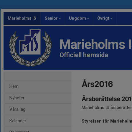
Marieholms IS
Senior
Ungdom
Övrigt
Marieholms 
Officiell hemsida
Års2016
Hem
Nyheter
Årsberättelse 20
Marieholms IS årsberättel
Våra lag
Kalender
Styrelsen för Marieholm