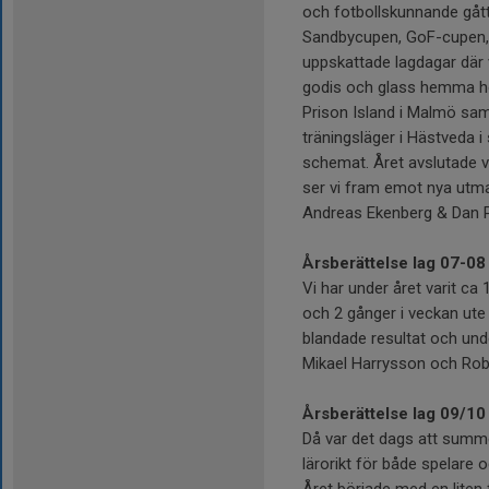
och fotbollskunnande gått f
Sandbycupen, GoF-cupen, H
uppskattade lagdagar där 
godis och glass hemma hos 
Prison Island i Malmö samt
träningsläger i Hästveda i
schemat. Året avslutade vi 
ser vi fram emot nya utma
Andreas Ekenberg & Dan 
Årsberättelse lag 07-08
Vi har under året varit ca 
och 2 gånger i veckan ute
blandade resultat och unde
Mikael Harrysson och Rob
Årsberättelse lag 09/10
Då var det dags att summe
lärorikt för både spelare 