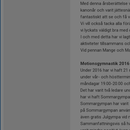
Med denna årsberättelse vi
kanonår och varit jättesnäll
fantastiskt att se och få v
Vi vill också tacka alla f
vi lyckats väldigt bra med
I och med detta har vi lag
aktiviteter tillsammans oc
Vid pennan Mange och M
Motionsgymnastik 2016
Under 2016 har vi haft 
under vår- och hösttermine
måndagar 19.00-20.00 och
Det har varit två ledare
har vi haft Sommargympa 
Sommargympan har varit gr
på Sommargympan användes
även gratis Julgympa vid nå
Sammanfattningsvis så har