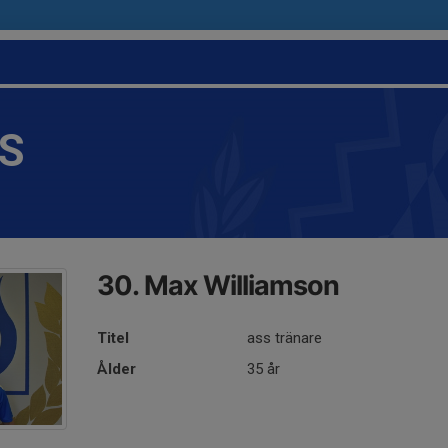
IS
30. Max Williamson
Titel
ass tränare
Ålder
35 år