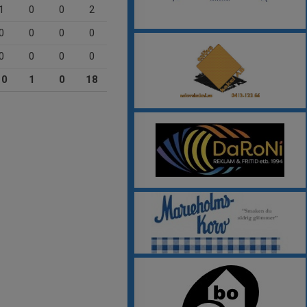
1
0
0
2
0
0
0
0
0
0
0
0
10
1
0
18