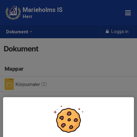
Marieholms IS
Herr
Logga in
Dokument
Dokument
Mappar
Körjournaler
(2)