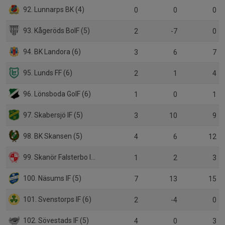
92. Lunnarps BK (4)
0
0
0
93. Kågeröds BoIF (5)
2
-7
0
94. BK Landora (6)
3
6
7
95. Lunds FF (6)
2
1
4
96. Lönsboda GoIF (6)
1
0
1
97. Skabersjö IF (5)
3
10
9
98. BK Skansen (5)
4
6
12
99. Skanör Falsterbo IF (5)
1
2
3
100. Näsums IF (5)
7
13
15
101. Svenstorps IF (6)
2
-4
0
102. Sövestads IF (5)
4
0
3