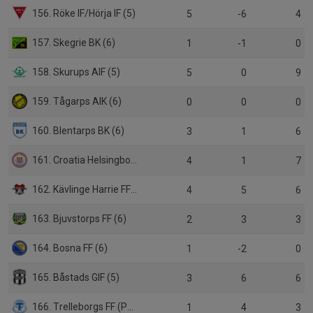
156. Röke IF/Hörja IF (5)
5
-6
4
157. Skegrie BK (6)
1
-1
0
158. Skurups AIF (5)
5
0
9
159. Tågarps AIK (6)
0
0
0
160. Blentarps BK (6)
3
1
6
161. Croatia Helsingborg KIF (5)
4
1
7
162. Kävlinge Harrie FF (5)
4
5
6
163. Bjuvstorps FF (6)
2
3
3
164. Bosna FF (6)
1
-2
0
165. Båstads GIF (5)
3
6
6
166. Trelleborgs FF (P19)
1
4
3