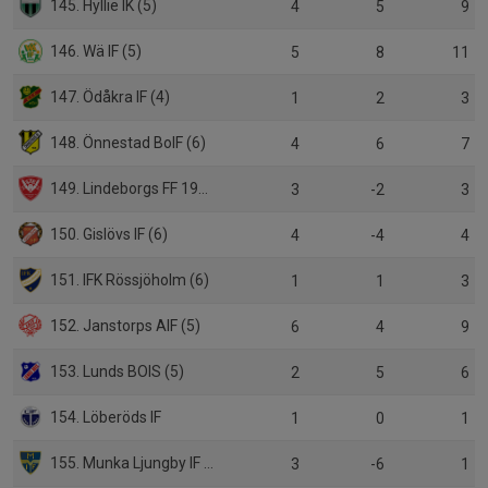
145. Hyllie IK (5)
4
5
9
146. Wä IF (5)
5
8
11
147. Ödåkra IF (4)
1
2
3
148. Önnestad BoIF (6)
4
6
7
149. Lindeborgs FF 1948 (5)
3
-2
3
150. Gislövs IF (6)
4
-4
4
151. IFK Rössjöholm (6)
1
1
3
152. Janstorps AIF (5)
6
4
9
153. Lunds BOIS (5)
2
5
6
154. Löberöds IF
1
0
1
155. Munka Ljungby IF (5)
3
-6
1