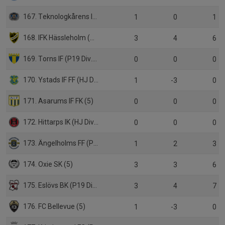
167. Teknologkårens IF LTH (6)
1
0
1
168. IFK Hässleholm (P19 Div.1)
3
4
6
169. Torns IF (P19 Div.1)
0
0
0
170. Ystads IF FF (HJ Div.1)
1
-3
0
171. Asarums IF FK (5)
0
0
0
172. Hittarps IK (HJ Div.1)
0
0
0
173. Ängelholms FF (P19)
1
2
3
174. Oxie SK (5)
3
3
6
175. Eslövs BK (P19 Div.1)
3
4
7
176. FC Bellevue (5)
1
-3
0