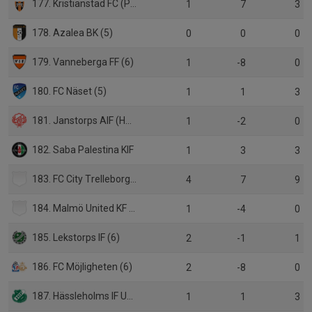
177. Kristianstad FC (P19 Div.1)
1
7
3
178. Azalea BK (5)
0
0
0
179. Vanneberga FF (6)
1
-8
0
180. FC Näset (5)
1
1
3
181. Janstorps AIF (HJ Div.3)
1
-2
0
182. Saba Palestina KIF
1
3
3
183. FC City Trelleborg (5)
4
7
9
184. Malmö United KF (6)
1
-4
0
185. Lekstorps IF (6)
2
-1
1
186. FC Möjligheten (6)
2
-8
0
187. Hässleholms IF U19
1
1
3