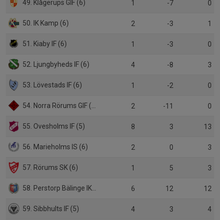
49. Klågerups GIF (6)
1
-7
0
50. IK Kamp (6)
2
-3
1
51. Kiaby IF (6)
1
-3
0
52. Ljungbyheds IF (6)
4
-8
3
53. Lövestads IF (6)
1
-2
0
54. Norra Rörums GIF (6)
2
-11
0
55. Ovesholms IF (5)
8
3
13
56. Marieholms IS (6)
2
0
3
57. Rörums SK (6)
1
5
3
58. Perstorp Bälinge IK (5)
6
12
12
59. Sibbhults IF (5)
4
3
4