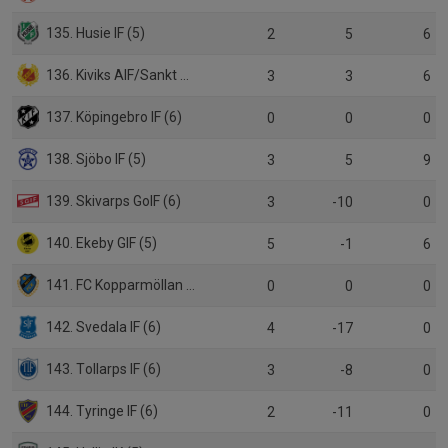
135. Husie IF (5)
2
5
6
136. Kiviks AIF/Sankt Olofs IF (5)
3
3
6
137. Köpingebro IF (6)
0
0
0
138. Sjöbo IF (5)
3
5
9
139. Skivarps GoIF (6)
3
-10
0
140. Ekeby GIF (5)
5
-1
6
141. FC Kopparmöllan (6)
0
0
0
142. Svedala IF (6)
4
-17
0
143. Tollarps IF (6)
3
-8
0
144. Tyringe IF (6)
2
-11
0