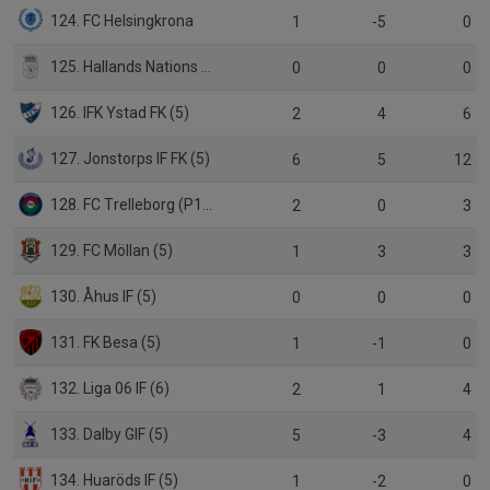
124. FC Helsingkrona
1
-5
0
125. Hallands Nations FF (6)
0
0
0
126. IFK Ystad FK (5)
2
4
6
127. Jonstorps IF FK (5)
6
5
12
128. FC Trelleborg (P19)
2
0
3
129. FC Möllan (5)
1
3
3
130. Åhus IF (5)
0
0
0
131. FK Besa (5)
1
-1
0
132. Liga 06 IF (6)
2
1
4
133. Dalby GIF (5)
5
-3
4
134. Huaröds IF (5)
1
-2
0