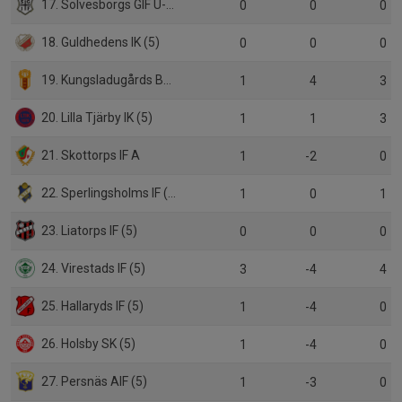
17. Sölvesborgs GIF U-lag (5)
0
0
0
18. Guldhedens IK (5)
0
0
0
19. Kungsladugårds BK (5)
1
4
3
20. Lilla Tjärby IK (5)
1
1
3
21. Skottorps IF A
1
-2
0
22. Sperlingsholms IF (5)
1
0
1
23. Liatorps IF (5)
0
0
0
24. Virestads IF (5)
3
-4
4
25. Hallaryds IF (5)
1
-4
0
26. Holsby SK (5)
1
-4
0
27. Persnäs AIF (5)
1
-3
0