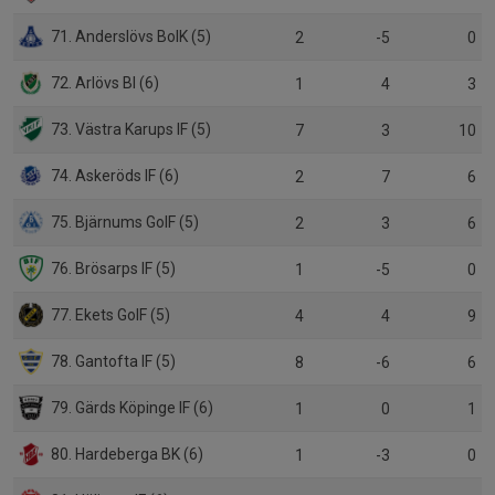
71. Anderslövs BoIK (5)
2
-5
0
72. Arlövs BI (6)
1
4
3
73. Västra Karups IF (5)
7
3
10
74. Askeröds IF (6)
2
7
6
75. Bjärnums GoIF (5)
2
3
6
76. Brösarps IF (5)
1
-5
0
77. Ekets GoIF (5)
4
4
9
78. Gantofta IF (5)
8
-6
6
79. Gärds Köpinge IF (6)
1
0
1
80. Hardeberga BK (6)
1
-3
0