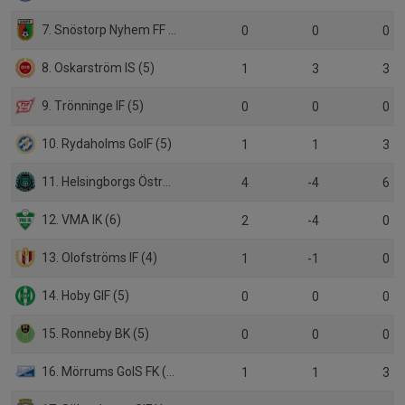
7. Snöstorp Nyhem FF (5)
0
0
0
8. Oskarström IS (5)
1
3
3
9. Trönninge IF (5)
0
0
0
10. Rydaholms GoIF (5)
1
1
3
11. Helsingborgs Östra IF (6)
4
-4
6
12. VMA IK (6)
2
-4
0
13. Olofströms IF (4)
1
-1
0
14. Hoby GIF (5)
0
0
0
15. Ronneby BK (5)
0
0
0
16. Mörrums GoIS FK (5)
1
1
3