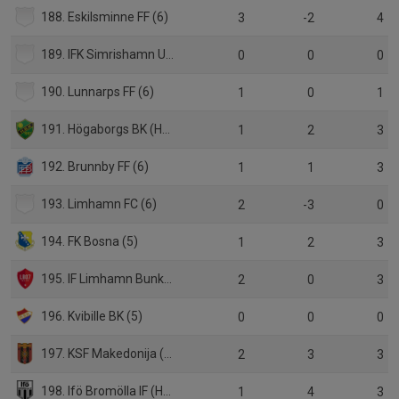
188. Eskilsminne FF (6)
3
-2
4
189. IFK Simrishamn United (5)
0
0
0
190. Lunnarps FF (6)
1
0
1
191. Högaborgs BK (HJ Div.2)
1
2
3
192. Brunnby FF (6)
1
1
3
193. Limhamn FC (6)
2
-3
0
194. FK Bosna (5)
1
2
3
195. IF Limhamn Bunkeflo (P19 Div.1)
2
0
3
196. Kvibille BK (5)
0
0
0
197. KSF Makedonija (6)
2
3
3
198. Ifö Bromölla IF (HJ Div.1)
1
4
3