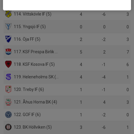
113. Wisseltofta IF (5)
2
2
3
114. Vittskövle IF (5)
4
-6
3
115. Yngsjö IF (5)
0
0
0
116. Öja FF (5)
2
-2
3
117. KSF Prespa Birlik (6)
5
2
7
118. KSF Kosova IF (5)
4
-1
6
119. Heleneholms SK (5)
4
-4
1
120. Treby IF (6)
1
-1
0
121. Åhus Horna BK (4)
1
4
3
122. GOF IF (6)
1
-2
0
123. BK Höllviken (5)
3
-6
1