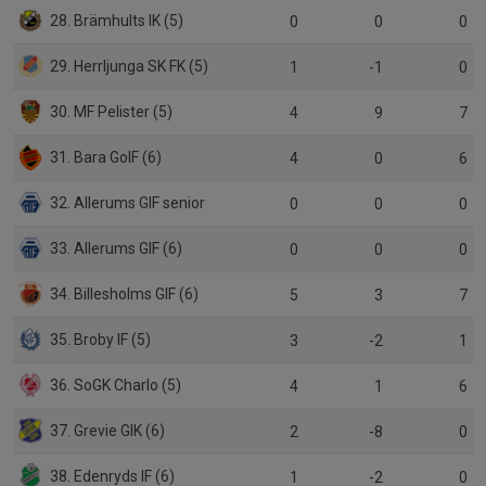
28. Brämhults IK (5)
0
0
0
29. Herrljunga SK FK (5)
1
-1
0
30. MF Pelister (5)
4
9
7
31. Bara GoIF (6)
4
0
6
32. Allerums GIF senior
0
0
0
33. Allerums GIF (6)
0
0
0
34. Billesholms GIF (6)
5
3
7
35. Broby IF (5)
3
-2
1
36. SoGK Charlo (5)
4
1
6
37. Grevie GIK (6)
2
-8
0
38. Edenryds IF (6)
1
-2
0