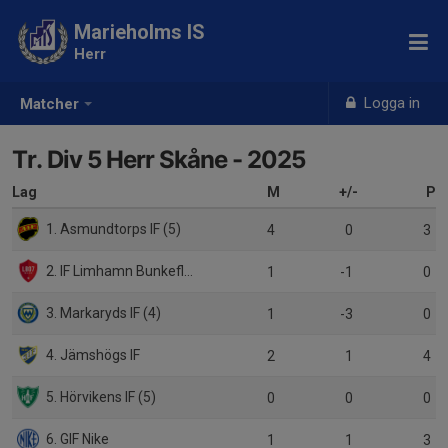
Marieholms IS
Herr
Logga in
Matcher
Tr. Div 5 Herr Skåne - 2025
Lag
M
+/-
P
1. Asmundtorps IF (5)
4
0
3
2. IF Limhamn Bunkeflo (3)
1
-1
0
3. Markaryds IF (4)
1
-3
0
4. Jämshögs IF
2
1
4
5. Hörvikens IF (5)
0
0
0
6. GIF Nike
1
1
3