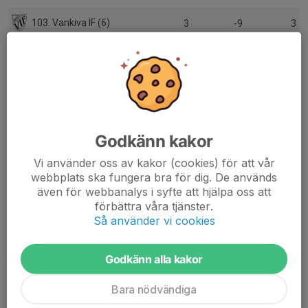
103. Vankiva IF (6)
3
-9
3
104. Strövelstorps GoIF (6)
1
3
3
105. Sösdala IF (5)
3
-2
3
106. Tosteberga/Nymölla IF (5)
5
11
11
Godkänn kakor
107. IK Wormo (6)
7
-7
8
Vi använder oss av kakor (cookies) för att vår
108. Tjörnarps BoIF (6)
1
-2
0
webbplats ska fungera bra för dig. De används
även för webbanalys i syfte att hjälpa oss att
109. Trollenäs IF (5)
6
-10
4
förbättra våra tjänster.
Så använder vi cookies
110. Vanstads IF (6)
1
2
3
111. Åsums BK (6)
1
-5
0
Godkänn alla kakor
112. Örtofta IS (6)
1
0
1
Bara nödvändiga