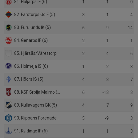
81. Häljarps IF (6)
1
-1
0
82. Farstorps GoIF (5)
3
1
4
83. Furulunds IK (5)
6
9
14
84. Genarps IF (6)
2
-1
1
85. Hjärsås/Värestorps IF (6)
2
4
6
86. Holmeja IS (6)
1
2
3
87. Höörs IS (5)
4
3
7
88. KSF Srbija Malmö (5)
6
-13
3
89. Kullavägens BK (5)
4
7
9
90. Klippans Förenade FF (5)
5
-9
3
91. Kvidinge IF (6)
1
1
3