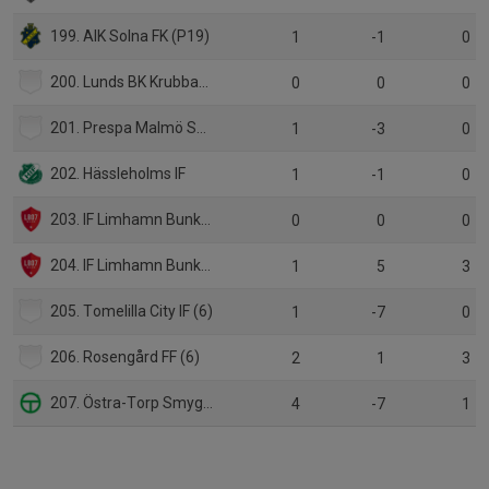
199. AIK Solna FK (P19)
1
-1
0
200. Lunds BK Krubban (6)
0
0
0
201. Prespa Malmö SK (6)
1
-3
0
202. Hässleholms IF
1
-1
0
203. IF Limhamn Bunkeflo (div 3)
0
0
0
204. IF Limhamn Bunkeflo (P17 Div 1)
1
5
3
205. Tomelilla City IF (6)
1
-7
0
206. Rosengård FF (6)
2
1
3
207. Östra-Torp Smygehuk FF (5)
4
-7
1