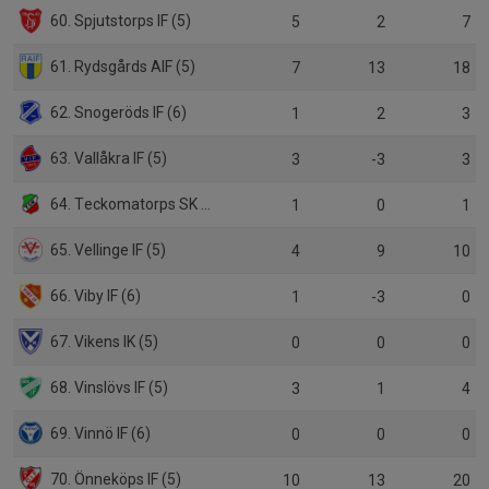
60. Spjutstorps IF (5)
5
2
7
61. Rydsgårds AIF (5)
7
13
18
62. Snogeröds IF (6)
1
2
3
63. Vallåkra IF (5)
3
-3
3
64. Teckomatorps SK (5)
1
0
1
65. Vellinge IF (5)
4
9
10
66. Viby IF (6)
1
-3
0
67. Vikens IK (5)
0
0
0
68. Vinslövs IF (5)
3
1
4
69. Vinnö IF (6)
0
0
0
70. Önneköps IF (5)
10
13
20