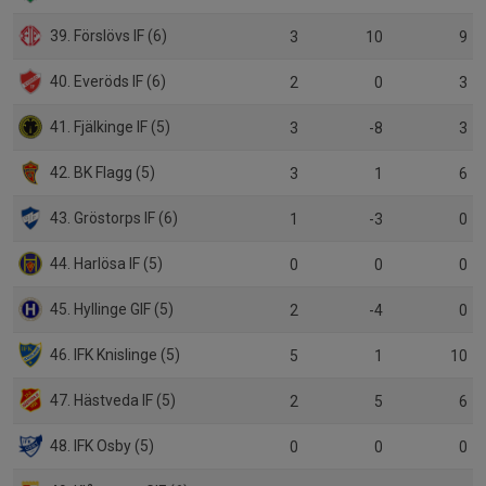
39. Förslövs IF (6)
3
10
9
40. Everöds IF (6)
2
0
3
41. Fjälkinge IF (5)
3
-8
3
42. BK Flagg (5)
3
1
6
43. Gröstorps IF (6)
1
-3
0
44. Harlösa IF (5)
0
0
0
45. Hyllinge GIF (5)
2
-4
0
46. IFK Knislinge (5)
5
1
10
47. Hästveda IF (5)
2
5
6
48. IFK Osby (5)
0
0
0