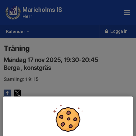
Marieholms IS
Herr
Logga in
Kalender
Träning
Måndag 17 nov 2025, 19:30-20:45
Berga , konstgräs
Samling: 19:15