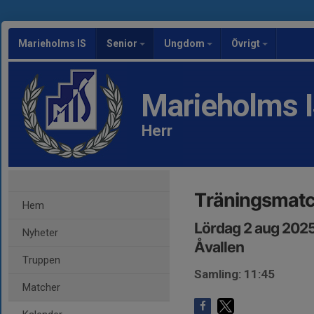
Marieholms IS
Senior
Ungdom
Övrigt
Marieholms 
Herr
Träningsmat
Hem
Lördag 2 aug 2025
Nyheter
Åvallen
Truppen
Samling: 11:45
Matcher