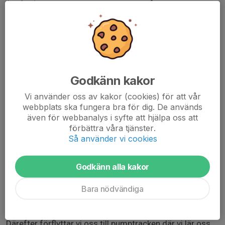
(valfritt) pass per lektion, dvs 1 pass på ”del 1”, ett pass
på ”del 2” osv.
Alla övningarna går att anpassa utifrån var och ens
förmåga men det är en fördel om man någorlunda klarar
att ta sig runt gula banan.
Obs: Stor fördel om man under övningarna ha möjlighet
Godkänn kakor
att sänka sadeln, antingen med dropper post eller
Vi använder oss av kakor (cookies) för att vår
manuellt med insexnyckel. Platta pedaler
webbplats ska fungera bra för dig. De används
rekommenderas, men det funkar även att köra ”iklickad”
även för webbanalys i syfte att hjälpa oss att
om man föredrar det.
förbättra våra tjänster.
Så använder vi cookies
Del 1: ”Ju mer kroppsvikt desto större fördel!”
Under första passet pratar vi om hur cykeln rör sig i
Godkänn alla kakor
förhållande till den egna kroppen (eller snarare hur den
Bara nödvändiga
ska röra sig) och vi övar på att använda kroppsvikten till
vår fördel. Inslag av ”yogaövningar” bredvid cykeln kan
förekomma.
Därefter förflyttar vi oss till pumptracken där vi lär oss