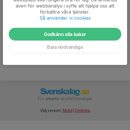
Fart efter kamrat!
även för webbanalys i syfte att hjälpa oss att
förbättra våra tjänster.
Välkomna!
Så använder vi cookies
Se mer info på hemsidan via länk nedan.
Godkänn alla kakor
www.meraleramtb.com/meraleramtb-
vuxengrupp/nyheter/1834119/socialcykling-igen
Bara nödvändiga
För
smarta
idrottsföreningar
Välj version:
Mobil
|
Desktop