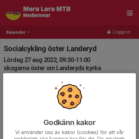
Mera Lera MTB
Medlemmar
Logga in
Kalender
Socialcykling öster Landeryd
Lördag 27 aug 2022, 09:30-11:00
skogarna öster om Landeryds kyrka
Samling: 09:25, Parkeringen Hjulsbrobadet
Karta
En lite enklare SC då banan innehåller grusväg, skogsväg,
oteknisk finstig och i princip inga stökiga partier alls.
Start kl 0930 från parkeringen vid Hjulsbrobadet. Borde
Godkänn kakor
bli totalt runt ca 2,5 mil...
Vi använder oss av kakor (cookies) för att vår
webbplats ska fungera bra för dig. De används