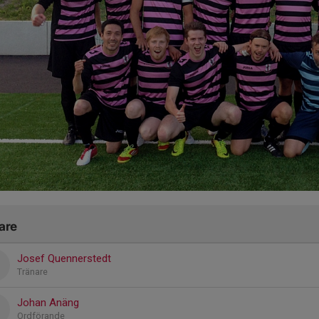
are
Josef Quennerstedt
Tränare
Johan Anäng
Ordförande