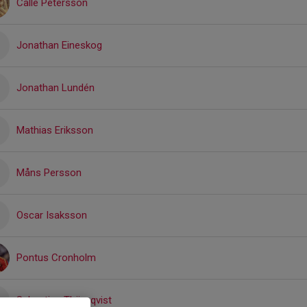
Calle Petersson
Jonathan Eineskog
Jonathan Lundén
Mathias Eriksson
Måns Persson
Oscar Isaksson
Pontus Cronholm
Sebastian Thörnqvist