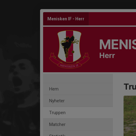
Menisken IF - Herr
MENIS
Herr
Tr
Hem
Nyheter
Truppen
Matcher