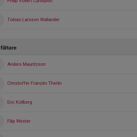
Philip Vollert Lundqvist
Tobias Larsson Wallander
fältare
Anders Mauritzson
Christoffer Franzén Therlin
Eric Kollberg
Filip Wester