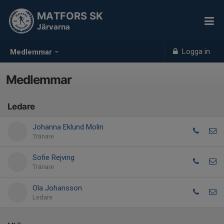
MATFORS SK
Järvarna
Logga in
Medlemmar
Medlemmar
Ledare
Johanna Eklund Molin
Tränare
Sofie Rejving
Tränare
Ola Johansson
Ledare