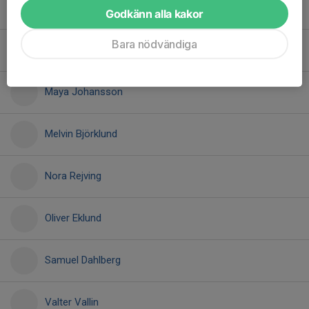
Linn Vallgren
Godkänn alla kakor
Bara nödvändiga
Lucas Blomkvist
Maya Johansson
Melvin Björklund
Nora Rejving
Oliver Eklund
Samuel Dahlberg
Valter Vallin