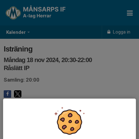
MÅNSARPS IF
A-lag Herrar
Logga in
Kalender
Isträning
Måndag 18 nov 2024, 20:30-22:00
Råslätt IP
Samling: 20:00