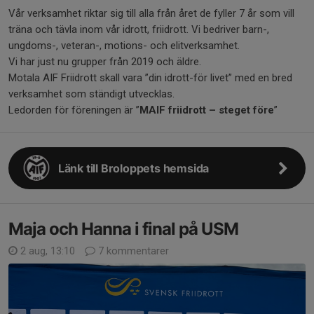
Vår verksamhet riktar sig till alla från året de fyller 7 år som vill
träna och tävla inom vår idrott, friidrott. Vi bedriver barn-,
ungdoms-, veteran-, motions- och elitverksamhet.
Vi har just nu grupper från 2019 och äldre.
Motala AIF Friidrott skall vara ”din idrott-för livet” med en bred
verksamhet som ständigt utvecklas.
Ledorden för föreningen är ”
MAIF friidrott – steget före
”
Länk till Broloppets hemsida
Maja och Hanna i final på USM
2 aug, 13:10
7 kommentarer