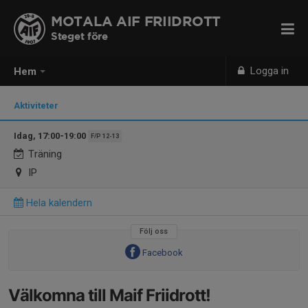
MOTALA AIF FRIIDROTT
Steget före
Logga in
Hem
Aktiviteter
Idag, 17:00-19:00
F/P 12-13
Träning
IP
Hela kalendern
Följ oss
Facebook
Välkomna till Maif Friidrott!