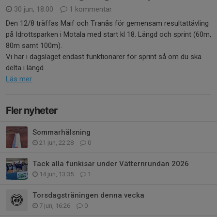
30 jun, 18:00
1 kommentar
Den 12/8 träffas Maif och Tranås för gemensam resultattävling
på Idrottsparken i Motala med start kl 18. Längd och sprint (60m,
80m samt 100m).
Vi har i dagsläget endast funktionärer för sprint så om du ska
delta i längd...
Läs mer
Fler nyheter
Sommarhälsning
21 jun, 22:28
0
Tack alla funkisar under Vätternrundan 2026
14 jun, 13:35
1
Torsdagsträningen denna vecka
7 jun, 16:26
0