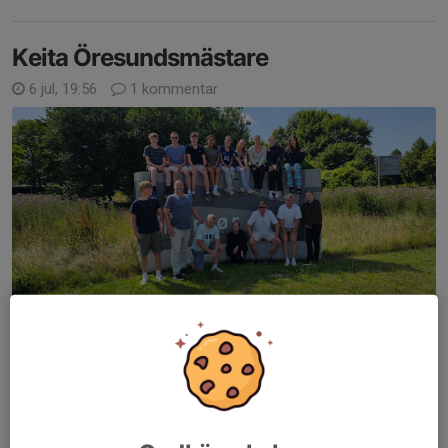
Keita Öresundsmästare
6 jul, 19:56
1 kommentar
Korsörläger 2026
Flera aktiva från Motala AIF var i helgen och deltog i
Öresundspelen i Helsingborg mot internationellt motstånd.
Keita Kaplere blev Öresundsmästerinna i både längd och höjd, i
längd slog Keita till med nytt personbästa...
Läs mer