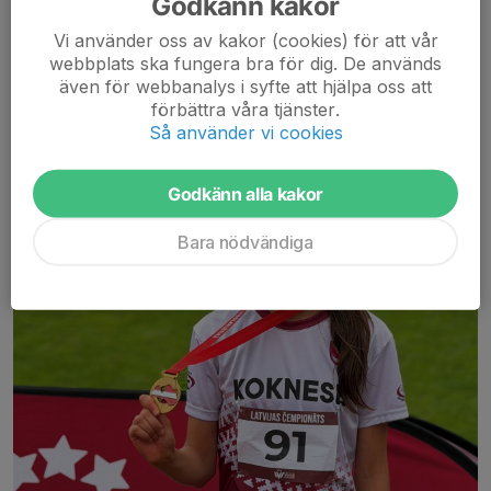
Godkänn kakor
Vi använder oss av kakor (cookies) för att vår
webbplats ska fungera bra för dig. De används
Keita Lettisk ungdomsmästarinna
även för webbanalys i syfte att hjälpa oss att
1 jul, 15:55
6 kommentarer
förbättra våra tjänster.
Så använder vi cookies
Godkänn alla kakor
Bara nödvändiga