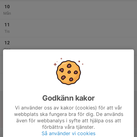
10
Mån
11
Tis
12
Ons
13
Tor
14
Fre
Godkänn kakor
15
Lör
Vi använder oss av kakor (cookies) för att vår
webbplats ska fungera bra för dig. De används
16
även för webbanalys i syfte att hjälpa oss att
Sön
förbättra våra tjänster.
v.12
Så använder vi cookies