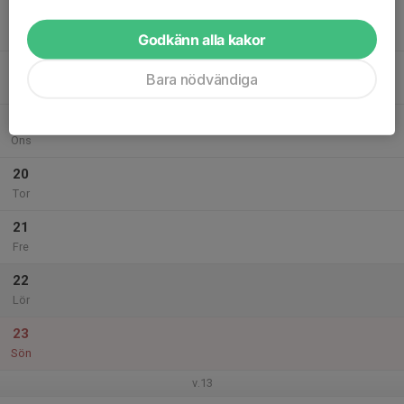
17
Mån
Godkänn alla kakor
18
Bara nödvändiga
Tis
19
Ons
20
Tor
21
Fre
22
Lör
23
Sön
v.13