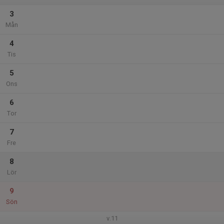
3
Mån
4
Tis
5
Ons
6
Tor
7
Fre
8
Lör
9
Sön
v.11