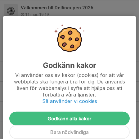
Välkommen till Delfincupen 2026
11 mar, 19:19
Sommarläger 2026 öppet för anmälan!
16 feb, 20:15
Välkommen till Norrskenspokalen 2025
22 okt 2025
Godkänn kakor
Årsmöte 2025
Vi använder oss av kakor (cookies) för att vår
26 apr 2025
webbplats ska fungera bra för dig. De används
även för webbanalys i syfte att hjälpa oss att
Kort film från läger tränare Dmitri
förbättra våra tjänster.
22 apr 2025
Så använder vi cookies
Huvudtränare sökes
17 mar 2025
Godkänn alla kakor
Livesändning från Delfincupen/Delfinhoppet
Bara nödvändiga
14 mar 2025