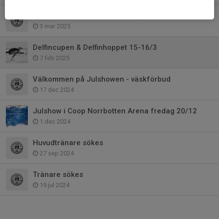
Preliminärt schema och deltagarlista för Delfincupen/hoppet
3 mar 2025
Delfincupen & Delfinhoppet 15-16/3
7 feb 2025
Välkommen på Julshowen - väskförbud
17 dec 2024
Julshow i Coop Norrbotten Arena fredag 20/12
1 dec 2024
Huvudtränare sökes
27 sep 2024
Tränare sökes
19 jul 2024