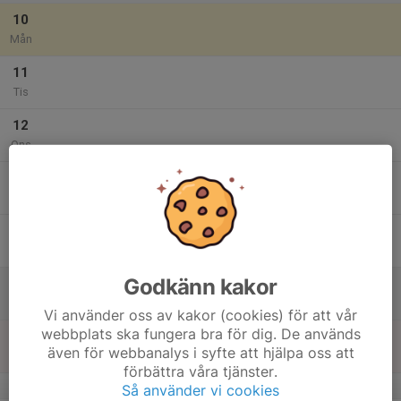
10
Mån
11
Tis
12
Ons
13
Tor
14
Fre
Godkänn kakor
15
Lör
Vi använder oss av kakor (cookies) för att vår
webbplats ska fungera bra för dig. De används
16
även för webbanalys i syfte att hjälpa oss att
Sön
förbättra våra tjänster.
v.34
Så använder vi cookies