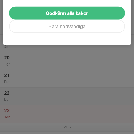
17
Mån
Godkänn alla kakor
18
Bara nödvändiga
Tis
19
Ons
20
Tor
21
Fre
22
Lör
23
Sön
v.35