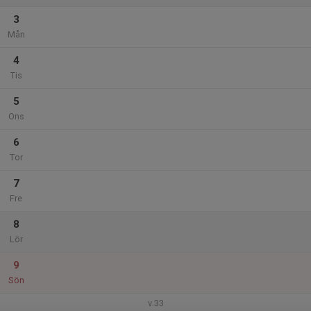
3
Mån
4
Tis
5
Ons
6
Tor
7
Fre
8
Lör
9
Sön
v.33