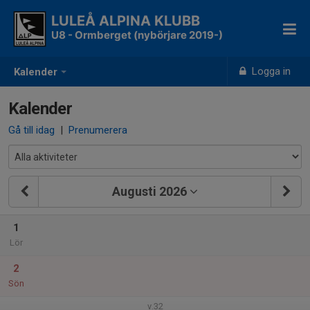
LULEÅ ALPINA KLUBB
U8 - Ormberget (nybörjare 2019-)
Logga in
Kalender
Kalender
Gå till idag
|
Prenumerera
Augusti 2026
1
Lör
2
Sön
v.32