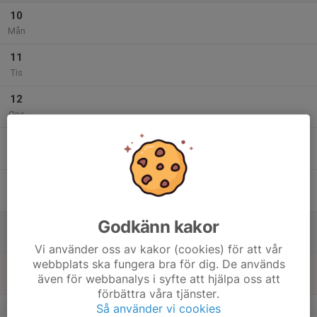
10
Mån
11
Tis
12
Ons
13
Tor
14
Fre
Godkänn kakor
15
Lör
Vi använder oss av kakor (cookies) för att vår
webbplats ska fungera bra för dig. De används
16
även för webbanalys i syfte att hjälpa oss att
Sön
förbättra våra tjänster.
v.34
Så använder vi cookies