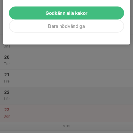
17
Mån
Godkänn alla kakor
18
Bara nödvändiga
Tis
19
Ons
20
Tor
21
Fre
22
Lör
23
Sön
v.35