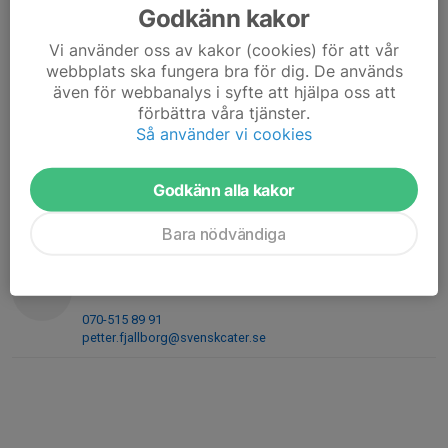
Godkänn kakor
adam.tunlind@gmail.com
Vi använder oss av kakor (cookies) för att vår
Hampus Bergman Lahti
webbplats ska fungera bra för dig. De används
Tränare
även för webbanalys i syfte att hjälpa oss att
070-236 14 15
förbättra våra tjänster.
hampus.bergmanlahti@gmail.com
Så använder vi cookies
Matthias Mörk
Tränare
Godkänn alla kakor
070-558 07 00
mork.matthias@gmail.com
Bara nödvändiga
Petter Fjällborg
Tränare
070-515 89 91
petter.fjallborg@svenskcater.se