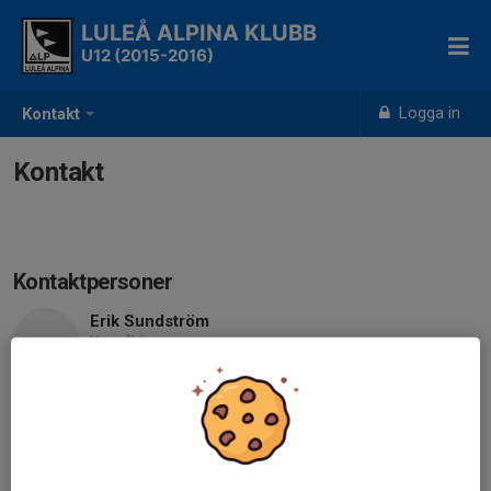
LULEÅ ALPINA KLUBB
U12 (2015-2016)
Logga in
Kontakt
Kontakt
Kontaktpersoner
Erik Sundström
Huvudtränare
070-377 62 23
erik_1988@msn.com
Adam Tunlind
Tränare
070-557 65 94