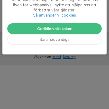
även för webbanalys i syfte att hjälpa oss att
förbättra våra tjänster.
Så använder vi cookies
Godkänn alla kakor
Bara nödvändiga
För
smarta
idrottsföreningar
Välj version:
Mobil
|
Desktop