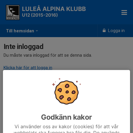
LULEÅ ALPINA KLUBB
U12 (2015-2016)
Logga in
Till hemsidan
Inte inloggad
Du måste vara inloggad för att se denna sida.
Klicka här för att logga in
Godkänn kakor
Vi använder oss av kakor (cookies) för att vår
webbplats ska fungera bra för dig. De används