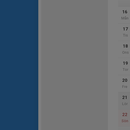
16
Mån
17
Tis
18
Ons
19
Tor
20
Fre
21
Lör
22
Sön