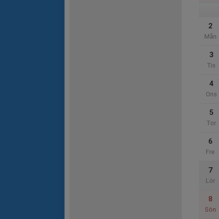
2
Mån
3
Tis
4
Ons
5
Tor
6
Fre
7
Lör
8
Sön