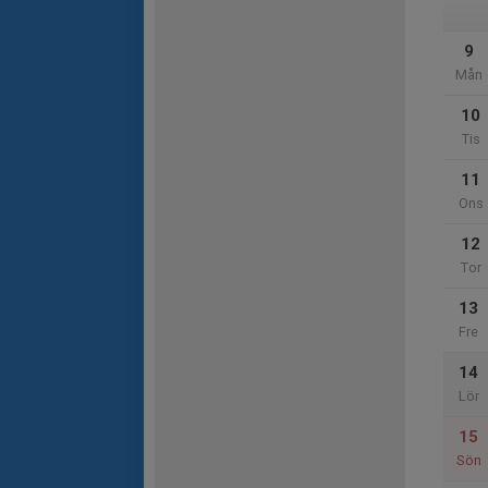
9
Mån
10
Tis
11
Ons
12
Tor
13
Fre
14
Lör
15
Sön