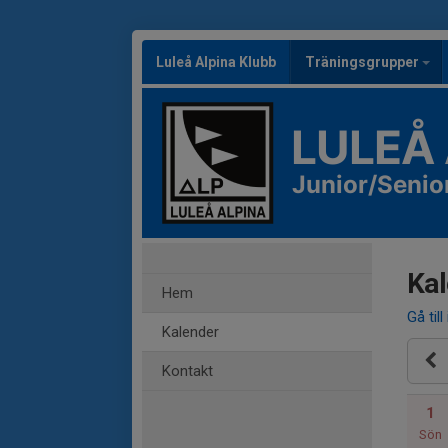
Luleå Alpina Klubb
Träningsgrupper
LULEÅ
Junior/Senio
Kal
Hem
Gå till
Kalender
Kontakt
1
Sön