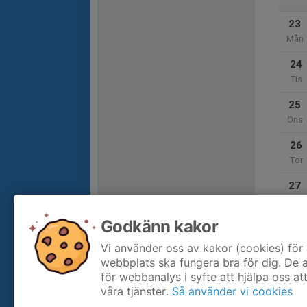
23
Mån
24
Tis
25
Ons
26
Tor
27
Fre
Godkänn kakor
28
Lör
Vi använder oss av kakor (cookies) för 
webbplats ska fungera bra för dig. De
för webbanalys i syfte att hjälpa oss at
våra tjänster.
Så använder vi cookies