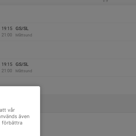
v.9
19:15
GS/SL
21:00
Måttsund
19:15
GS/SL
21:00
Måttsund
att vår
 används även
t förbättra