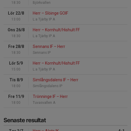
18:30
Björkvallen
Lör 22/8
Herr
–
Slöinge GOIF
13:00
L:a Tjärby IP A
Ons 26/8
Herr
–
Kornhult/Hishult FF
18:30
L:a Tjärby IP A
Fre 28/8
Sennans IF
–
Herr
18:30
Sennans IP
Lör 5/9
Herr
–
Kornhult/Hishult FF
15:00
L:a Tjärby IP A
Tis 8/9
Simlångsdalens IF
–
Herr
18:00
Simlångsdalens IP
Fre 11/9
Trönninge IF
–
Herr
18:00
Tuvasvallen A
Senaste resultat