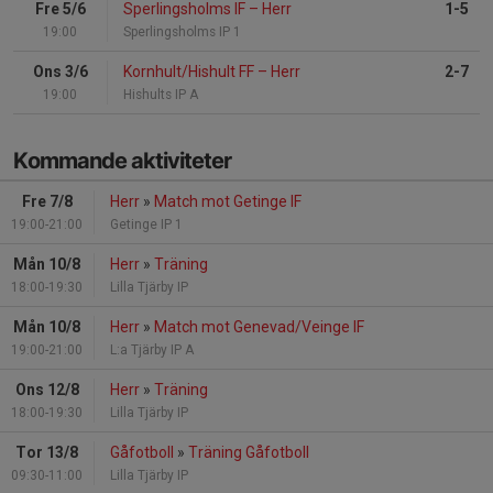
Fre 5/6
Sperlingsholms IF
–
Herr
1-5
19:00
Sperlingsholms IP 1
Ons 3/6
Kornhult/Hishult FF
–
Herr
2-7
19:00
Hishults IP A
Kommande aktiviteter
Fre 7/8
Herr
»
Match mot Getinge IF
19:00-21:00
Getinge IP 1
Mån 10/8
Herr
»
Träning
18:00-19:30
Lilla Tjärby IP
Mån 10/8
Herr
»
Match mot Genevad/Veinge IF
19:00-21:00
L:a Tjärby IP A
Ons 12/8
Herr
»
Träning
18:00-19:30
Lilla Tjärby IP
Tor 13/8
Gåfotboll
»
Träning Gåfotboll
09:30-11:00
Lilla Tjärby IP