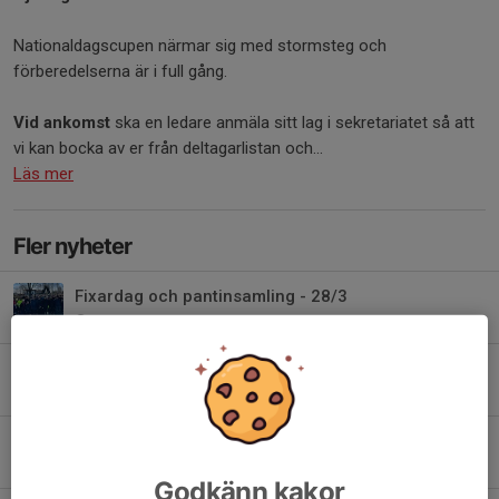
Nationaldagscupen närmar sig med stormsteg och
förberedelserna är i full gång.
Vid ankomst
ska en ledare anmäla sitt lag i sekretariatet så att
vi kan bocka av er från deltagarlistan och...
Läs mer
Fler nyheter
Fixardag och pantinsamling - 28/3
17 mar, 19:06
0
Medlemsavgifter 2026
28 feb, 10:32
0
Årsmöte och avsägelser
15 jan, 22:02
0
Godkänn kakor