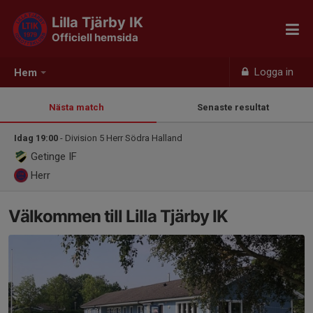
Lilla Tjärby IK
Officiell hemsida
Logga in
Hem
Nästa match
Senaste resultat
Idag 19:00
- Division 5 Herr Södra Halland
Getinge IF
Herr
Välkommen till Lilla Tjärby IK