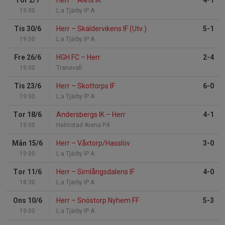
Tor 2/7
Herr
–
Alets IK
4-1
19:00
L:a Tjärby IP A
Tis 30/6
Herr
–
Skäldervikens IF (Utv.)
5-1
19:00
L:a Tjärby IP A
Fre 26/6
HGH FC
–
Herr
2-4
19:00
Tranevall
Tis 23/6
Herr
–
Skottorps IF
6-0
19:00
L:a Tjärby IP A
Tor 18/6
Andersbergs IK
–
Herr
4-1
19:00
Halmstad Arena P4
Mån 15/6
Herr
–
Våxtorp/Hasslöv
3-0
19:00
L:a Tjärby IP A
Tor 11/6
Herr
–
Simlångsdalens IF
4-0
18:30
L:a Tjärby IP A
Ons 10/6
Herr
–
Snöstorp Nyhem FF
5-3
19:00
L:a Tjärby IP A