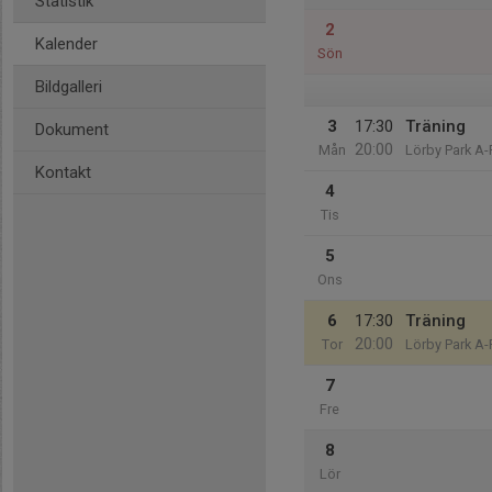
Statistik
2
Kalender
Sön
Bildgalleri
3
17:30
Träning
Dokument
20:00
Mån
Lörby Park A-
Kontakt
4
Tis
5
Ons
6
17:30
Träning
20:00
Tor
Lörby Park A-
7
Fre
8
Lör