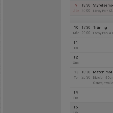
9
18:30
Styrelsemö
20:00
Sön
Lörby Park K
10
17:30
Träning
20:00
Mån
Lörby Park A-
11
Tis
12
Ons
13
18:30
Match mot 
20:30
Tor
Division 5 Da
Östersjöwalle
14
Fre
15
Lör