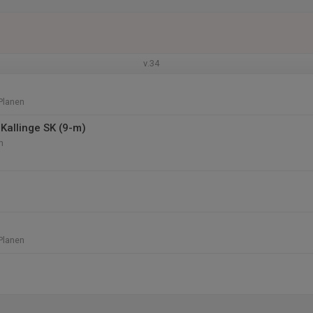
v.34
Planen
Kallinge SK (9-m)
m
Planen