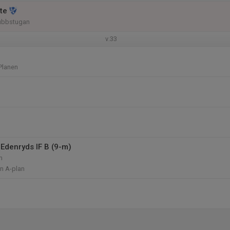
te
lubbstugan
v.33
Planen
Edenryds IF B (9-m)
m
n A-plan