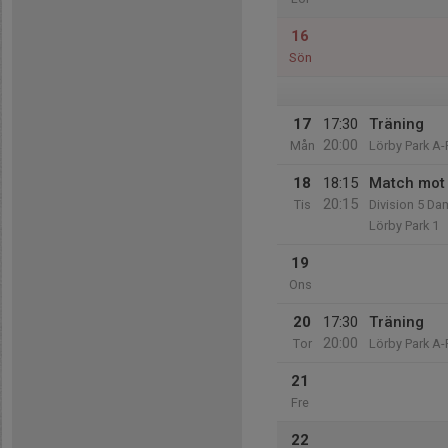
16
Sön
17
17:30
Träning
20:00
Mån
Lörby Park A-
18
18:15
Match mot 
20:15
Tis
Division 5 Da
Lörby Park 1
19
Ons
20
17:30
Träning
20:00
Tor
Lörby Park A-
21
Fre
22