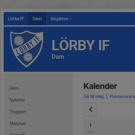
Lörby IF
Dam
Ungdom
LÖRBY IF
Dam
Kalender
Hem
Gå till idag
|
Prenumerer
Nyheter
Truppen
Matcher
1
Lör