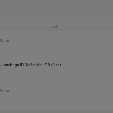
v.35
Planen
Jämshögs IF/Olofström IF B (9-m)
m
Planen